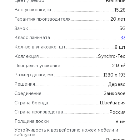
Цвет / декор
Беленый
Вес упаковки, кг
15.28
Гарантия производителя
20 лет
Замок
5G
Класс ламината
33
Кол-во в упаковке, шт
8 шт
Коллекция
Synchro-Tec
2
Площадь в упаковке
2.13 м
Размер доски, мм
1380 х 193
Решения
Дерево
Соединение
Замковое
Страна бренда
Швейцария
Страна производства
Россия
Толщина доски
8 мм
Устойчивость к воздействию ножек мебели и
каблуков