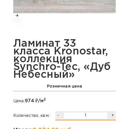
Ламинат 33
класса Kronostar,
коллекция
Synchro-Tec, «Дуб
Небесный»
Розничная цена
2
974
₽/м
Цена:
-
+
Количество, кв.м.: