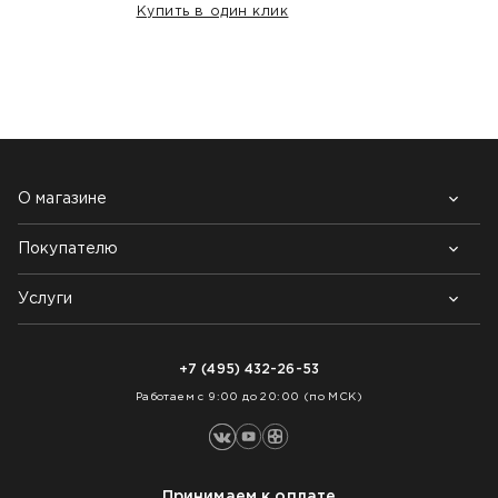
Купить в один клик
НАШИ КЛИЕНТЫ:
О магазине
Покупателю
Почему выбирают нас
Контакты
Блог
Услуги
Возврат товара
Как заказать
Доставка
Нарезка покрытий
Оплата
+7 (495) 432-26-53
Укладка покрытий
Работаем с 9:00 до 20:00 (по МСК)
Принимаем к оплате