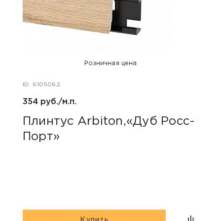
Розничная цена
ID: 6105062
ID: 48
354 руб./м.п.
800 р
Плинтус Arbiton,«Дуб Росс-
Акс
Порт»
пок
«Дю
гри
Купить