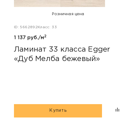
Розничная цена
ID: 5662892
Класс: 33
ID: 48
2
1 137 руб./м
1 047
Ламинат 33 класса Egger
Лам
«Дуб Мелба бежевый»
Kas
Купить