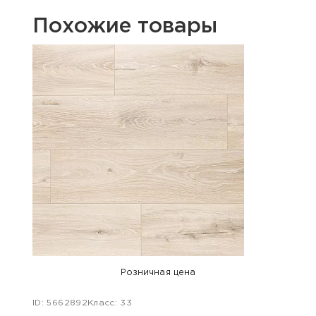
Похожие товары
Хит п
Розничная цена
ID: 5662892
Класс: 33
ID: 48