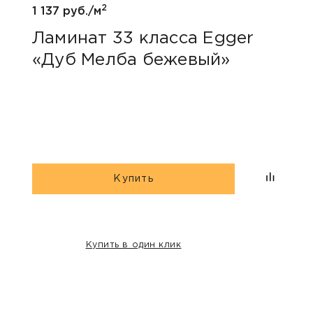
2
1 137 руб./м
1 047
Ламинат 33 класса Egger
Лам
«Дуб Мелба бежевый»
Kas
Купить
Купить в один клик
НАШИ КЛИЕНТЫ: