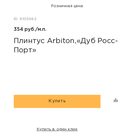
Розничная цена
ID: 6105062
ID: 48
354 руб./м.п.
800 р
Плинтус Arbiton,«Дуб Росс-
Акс
Порт»
пок
«Дю
гри
Купить
Купить в один клик