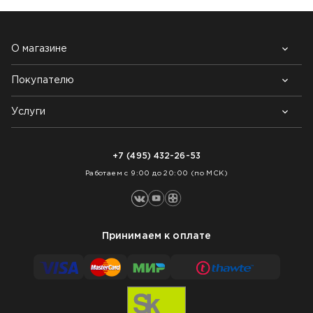
О магазине
Покупателю
Почему выбирают нас
Контакты
Блог
Услуги
Возврат товара
Как заказать
Доставка
Нарезка покрытий
Оплата
+7 (495) 432-26-53
Укладка покрытий
Работаем с 9:00 до 20:00 (по МСК)
Принимаем к оплате