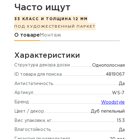
Часто ищут
33 КЛАСС И ТОЛЩИНА 12 ММ
ПОД ХУДОЖЕСТВЕННЫЙ ПАРКЕТ
Информация о товаре
О товаре
Монтаж
Характеристики
Cтруктура декора доски
Однополосная
ID товара для поиска
4819067
Антистатичность
Да
Артикул
WS-7
Бренд
Woodstyle
Цвет / декор
Дуб пепельный
Вес упаковки, кг
15.3
Влагостойкость
Да