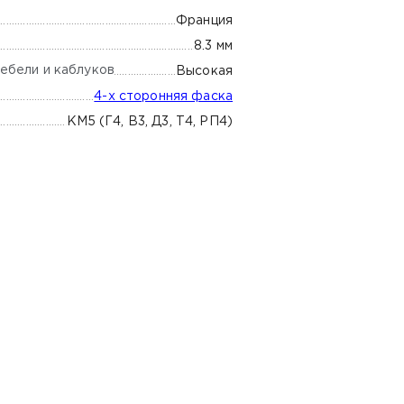
Франция
8.3 мм
ебели и каблуков
Высокая
4-х сторонняя фаска
КМ5 (Г4, В3, Д3, Т4, РП4)