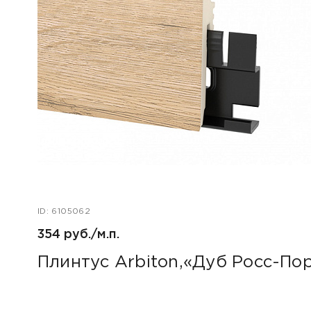
ID: 6105062
354 руб./м.п.
Плинтус Arbiton,«Дуб Росс-По