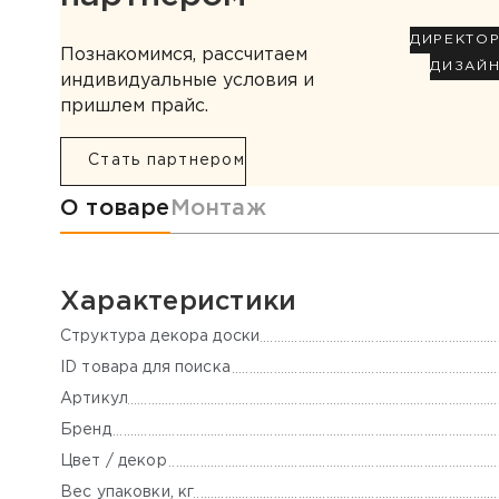
ДИРЕКТО
Познакомимся, рассчитаем
ДИЗАЙ
индивидуальные условия и
пришлем прайс.
Стать партнером
Информация о товаре
О товаре
Монтаж
Характеристики
Cтруктура декора доски
ID товара для поиска
Артикул
Бренд
Цвет / декор
Вес упаковки, кг