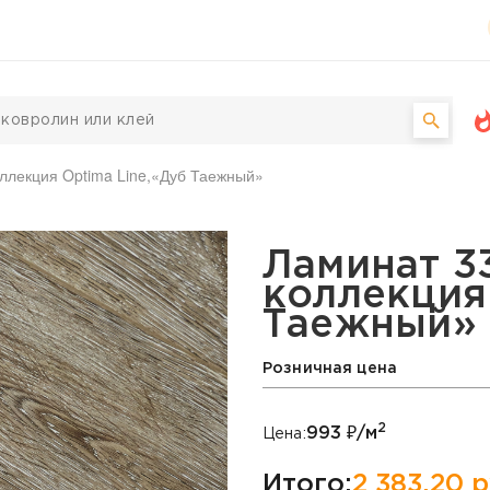
оллекция Optima Line,«Дуб Таежный»
u Master, коллекция Op
Ламинат 33
коллекция 
Таежный»
Розничная цена
2
993
₽/м
Цена:
Итого:
2 383,20
р