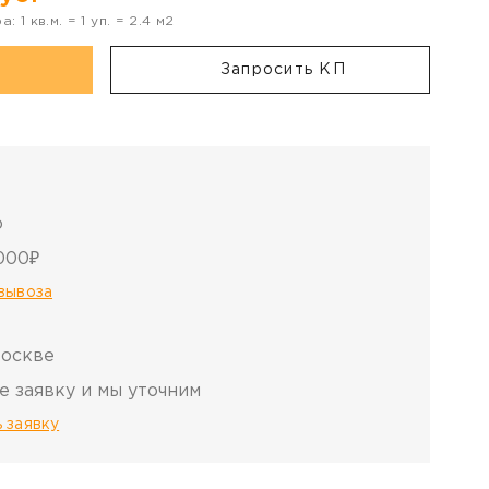
ра:
1
кв.м. =
1
уп. =
2.4
м2
Запросить КП
о
000₽
овывоза
Москве
е заявку и мы уточним
 заявку