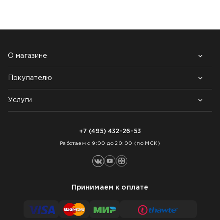
О магазине
Покупателю
Почему выбирают нас
Контакты
Блог
Услуги
Возврат товара
Как заказать
Доставка
Нарезка покрытий
Оплата
+7 (495) 432-26-53
Укладка покрытий
Работаем с 9:00 до 20:00 (по МСК)
Принимаем к оплате