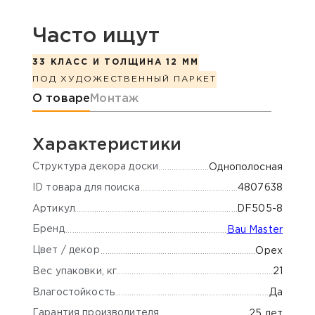
Часто ищут
33 КЛАСС И ТОЛЩИНА 12 ММ
ПОД ХУДОЖЕСТВЕННЫЙ ПАРКЕТ
Информация о товаре
О товаре
Монтаж
Характеристики
Cтруктура декора доски
Однополосная
ID товара для поиска
4807638
Артикул
DF505-8
Бренд
Bau Master
Цвет / декор
Орех
Вес упаковки, кг
21
Влагостойкость
Да
Гарантия производителя
25 лет