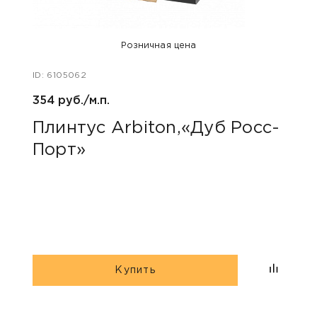
Розничная цена
ID: 6105062
ID: 48
354 руб./м.п.
800 р
Плинтус Arbiton,«Дуб Росс-
Акс
Порт»
пок
«Дю
гри
Купить