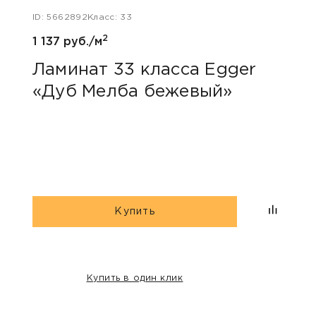
ID: 5662892
Класс: 33
ID: 48
2
1 137 руб./м
1 047
Ламинат 33 класса Egger
Лам
«Дуб Мелба бежевый»
Kas
Купить
Купить в один клик
НАШИ КЛИЕНТЫ: