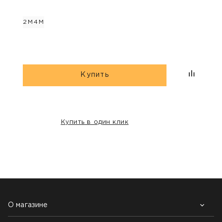
Bic
2М
4М
2М
4М
Купить
Купить в один клик
НАШИ КЛИЕНТЫ:
О магазине