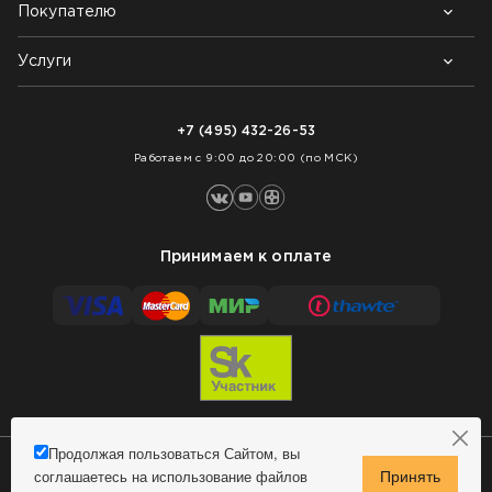
Покупателю
Почему выбирают нас
Контакты
Блог
Услуги
Возврат товара
Как заказать
Доставка
Нарезка покрытий
Оплата
+7 (495) 432-26-53
Укладка покрытий
Работаем с 9:00 до 20:00 (по МСК)
Принимаем к оплате
Продолжая пользоваться Сайтом, вы
соглашаетесь на использование файлов
Сделано в MindMachine
© 2009 - 2026 Remontnick.ru.