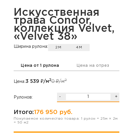
Искусственная
трава Condor,
коллекция Velvet,
«Velvet 38»
Ширина рулона:
2М
4М
Цена от 1 рулона
Цена на отрез
2
2
3 539
₽/м
0
₽/м
Цена:
-
+
Рулонов:
Итого:
176 950
руб.
Покупаемое количество товара:
1
рулон
=
25
м ×
2
м
=
50
м2