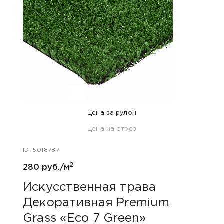
Цена за рулон
Цена на отрез
ID: 5018787
ID: 50
2
280 руб./м
774 р
Искусственная трава
Иск
Декоративная Premium
Дек
Grass «Eco 7 Green»
Gra