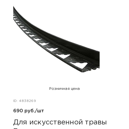
Розничная цена
ID: 4838269
ID: 48
690 руб./шт
20 р
Для искусственной травы
Для