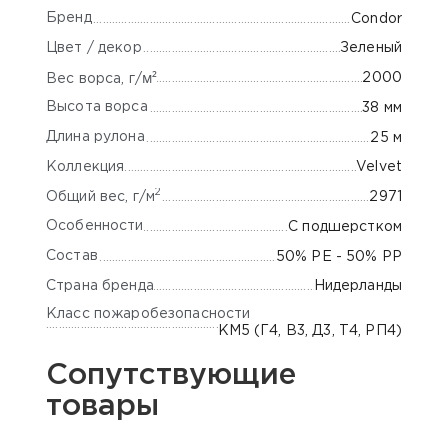
Бренд
Condor
Цвет / декор
Зеленый
м²
2000
Вес ворса, г/
Высота ворса
38 мм
Длина рулона
25 м
Коллекция
Velvet
2
Общий вес, г/м
2971
Особенности
С подшерстком
Состав
50% PE - 50% PP
Страна бренда
Нидерланды
Класс пожаробезопасности
КМ5 (Г4, В3, Д3, Т4, РП4)
Сопутствующие
товары