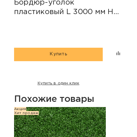
Бордюр-уголок
Кре
пластиковый L 3000 мм H
240
45 мм
Купить
Купить в один клик
Похожие товары
Акция
Акция
Хит продаж
Хит п