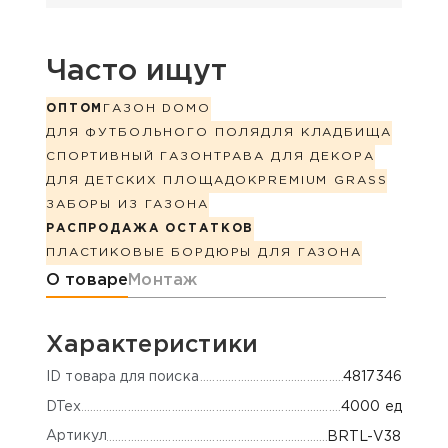
Часто ищут
ОПТОМ
ГАЗОН DOMO
ДЛЯ ФУТБОЛЬНОГО ПОЛЯ
ДЛЯ КЛАДБИЩА
СПОРТИВНЫЙ ГАЗОН
ТРАВА ДЛЯ ДЕКОРА
ДЛЯ ДЕТСКИХ ПЛОЩАДОК
PREMIUM GRASS
ЗАБОРЫ ИЗ ГАЗОНА
РАСПРОДАЖА ОСТАТКОВ
ПЛАСТИКОВЫЕ БОРДЮРЫ ДЛЯ ГАЗОНА
Информация о товаре
О товаре
Монтаж
Характеристики
ID товара для поиска
4817346
DTex
4000 ед
Артикул
BRTL-V38