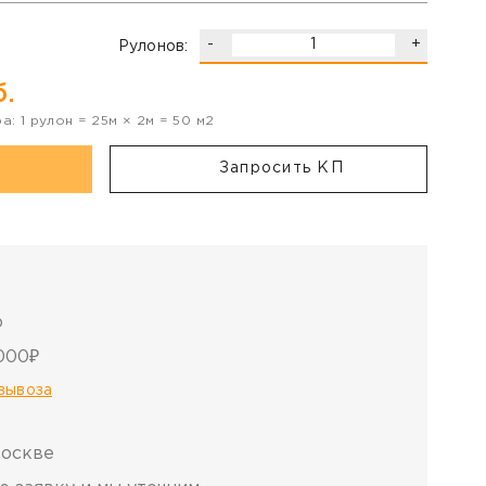
-
+
Рулонов:
.
ра:
1
рулон
=
25
м ×
2
м =
50
м2
Запросить КП
о
000₽
овывоза
Москве