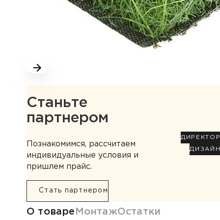
Станьте
партнером
ДИРЕКТО
Познакомимся, рассчитаем
ДИЗАЙ
индивидуальные условия и
пришлем прайс.
Стать партнером
Информация о товаре
О товаре
Монтаж
Остатки