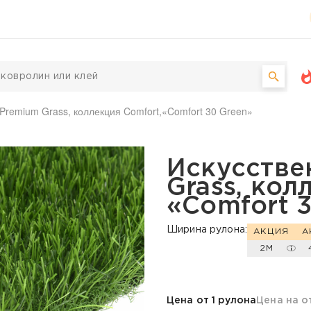
Premium Grass, коллекция Comfort,«Comfort 30 Green»
Premium Grass, коллекц
Искусстве
Grass, кол
«Comfort 
Ширина рулона:
АКЦИЯ
А
2М
Цена от 1 рулона
Цена на о