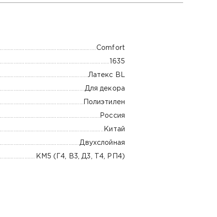
Comfort
1635
Латекс BL
Для декора
Полиэтилен
Россия
Китай
Двухслойная
КМ5 (Г4, В3, Д3, Т4, РП4)