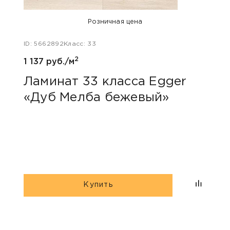
Розничная цена
ID: 5662892
Класс: 33
ID: 48
2
1 137 руб./м
1 047
Ламинат 33 класса Egger
Лам
«Дуб Мелба бежевый»
Kas
Купить