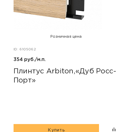
Розничная цена
ID: 6105062
ID: 48
354 руб./м.п.
800 р
Плинтус Arbiton,«Дуб Росс-
Акс
Порт»
пок
«Дю
гри
Купить