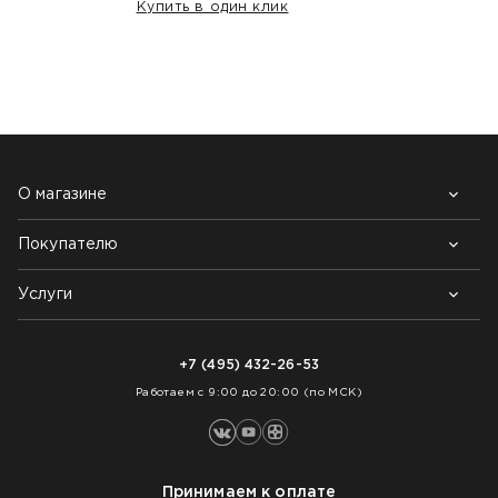
Купить в один клик
НАШИ КЛИЕНТЫ:
О магазине
Покупателю
Почему выбирают нас
Контакты
Блог
Услуги
Возврат товара
Как заказать
Доставка
Нарезка покрытий
Оплата
+7 (495) 432-26-53
Укладка покрытий
Работаем с 9:00 до 20:00 (по МСК)
Принимаем к оплате