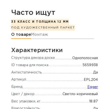
Часто ищут
33 КЛАСС И ТОЛЩИНА 12 ММ
ПОД ХУДОЖЕСТВЕННЫЙ ПАРКЕТ
Информация о товаре
О товаре
Монтаж
Характеристики
Cтруктура декора доски
Однополосная
ID товара для поиска
5659938
Антистатичность
Да
Артикул
EPL204
Бренд
Egger
Цвет / декор
Светло-коричневый
Вес упаковки, кг
18.87
Влагостойкость
Да