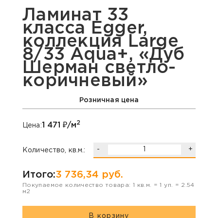
Ламинат 33
класса Egger,
коллекция Large
8/33 Aqua+, «Дуб
Шерман светло-
коричневый»
Розничная цена
2
1 471
₽/м
Цена:
-
+
Количество, кв.м.:
Итого:
3 736,34
руб.
Покупаемое количество товара:
1
кв.м. =
1
уп. =
2.54
м2
В корзину