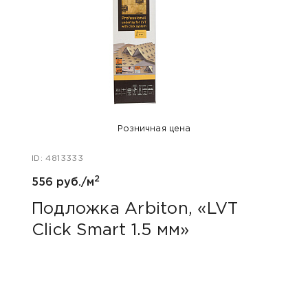
Розничная цена
ID: 4813333
ID: 48
2
556 руб./м
80 ру
Подложка Arbiton, «LVT
Пли
Click Smart 1.5 мм»
лат