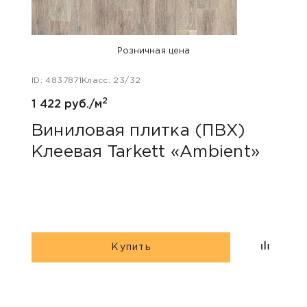
Розничная цена
ID: 4837871
Класс: 23/32
ID: 47
2
1 422 руб./м
1 422
Виниловая плитка (ПВХ)
Вин
Клеевая Tarkett «Ambient»
Кле
Купить