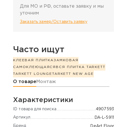
Для МО и РФ, оставьте заявку и мы
уточним
Заказать замер/Оставить заявку
Часто ищут
КЛЕЕВАЯ ПЛИТКА
ЗАМКОВАЯ
САМОКЛЕЮЩАЯСЯ
ВСЯ ПЛИТКА TARKETT
TARKETT LOUNGE
TARKETT NEW AGE
Информация о товаре
О товаре
Монтаж
Характеристики
ID товара для поиска
4907593
Артикул
DA-L-5911
Бренд
DeArt Floor