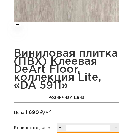
Виниловая плитка
(ПВХ) Клеевая
DeArt Floor,
коллекция Lite,
«DA 5911»
Розничная цена
2
1 690
₽/м
Цена:
-
+
Количество, кв.м.: