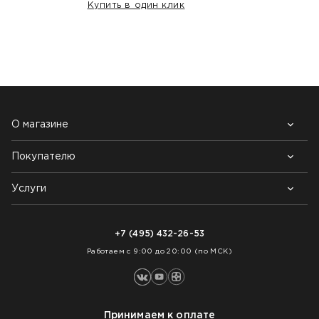
Купить в один клик
НАШИ КЛИЕНТЫ:
О магазине
Покупателю
Почему выбирают нас
Контакты
Блог
Услуги
Возврат товара
Как заказать
Доставка
Нарезка покрытий
Оплата
+7 (495) 432-26-53
Укладка покрытий
Работаем с 9:00 до 20:00 (по МСК)
Принимаем к оплате