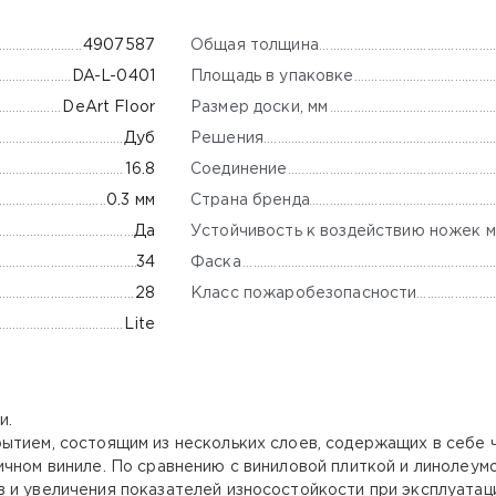
Общая толщина
4907587
Площадь в упаковке
DA-L-0401
Размер доски, мм
DeArt Floor
Решения
Дуб
Соединение
16.8
Страна бренда
0.3 мм
Устойчивость к воздействию ножек м
Да
Фаска
34
Класс пожаробезопасности
28
Lite
и.
ытием, состоящим из нескольких слоев, содержащих в себе 
чном виниле. По сравнению с виниловой плиткой и линолеумо
 и увеличения показателей износостойкости при эксплуатац