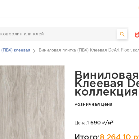
 (ПВХ) клеевая
Виниловая плитка (ПВХ) Клеевая DeArt Floor, ко
Х) Клеевая DeArt Floor,
Виниловая
Клеевая De
коллекция 
Розничная цена
2
1 690
₽/м
Цена:
Итого:
8 264,10
р