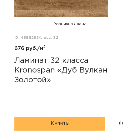
Розничная цена
ID: 4886295
Класс: 32
ID: 47
2
676 руб./м
680 
Ламинат 32 класса
Лам
Kronospan «Дуб Вулкан
Kro
Золотой»
Купить