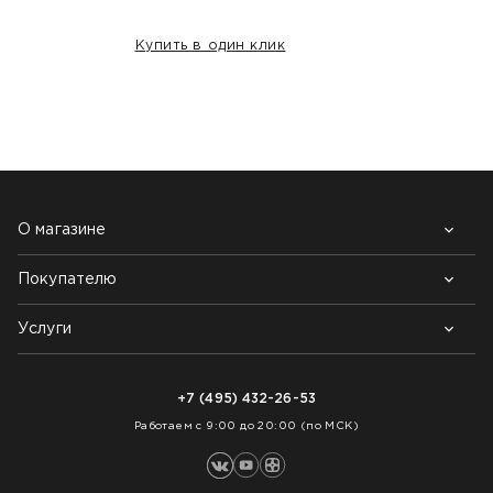
Купить в один клик
НАШИ КЛИЕНТЫ:
О магазине
Покупателю
Почему выбирают нас
Контакты
Блог
Услуги
Возврат товара
Как заказать
Доставка
Нарезка покрытий
Оплата
+7 (495) 432-26-53
Укладка покрытий
Работаем с 9:00 до 20:00 (по МСК)