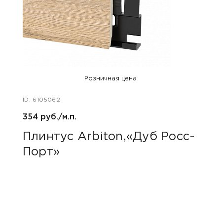
Розничная цена
ID: 6105062
ID: 48
354 руб./м.п.
800 р
Плинтус Arbiton,«Дуб Росс-
Акс
Порт»
пок
«Дю
гри