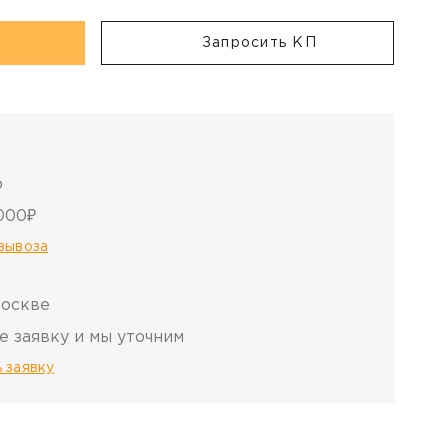
Запросить КП
о
000₽
овывоза
Москве
е заявку и мы уточним
 заявку