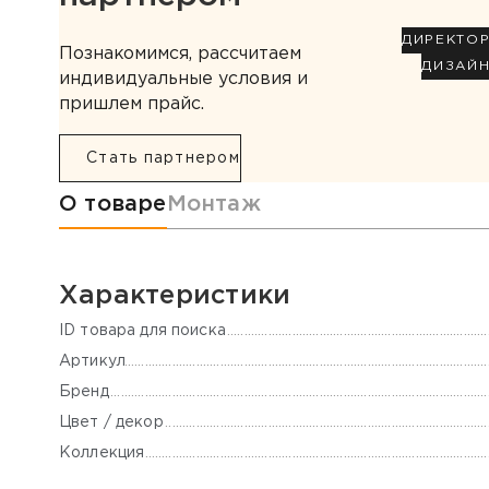
ДИРЕКТО
Познакомимся, рассчитаем
ДИЗАЙ
индивидуальные условия и
пришлем прайс.
Стать партнером
Информация о товаре
О товаре
Монтаж
Характеристики
ID товара для поиска
Артикул
Бренд
Цвет / декор
Коллекция