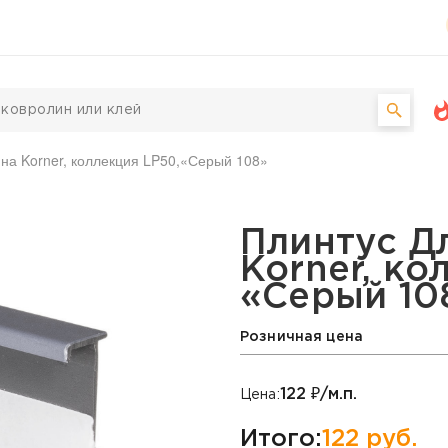
на Korner, коллекция LP50,«Серый 108»
а Korner, коллекция LP
Плинтус Д
Korner, ко
«Серый 10
Розничная цена
122
₽/м.п.
Цена:
Итого:
122
руб.