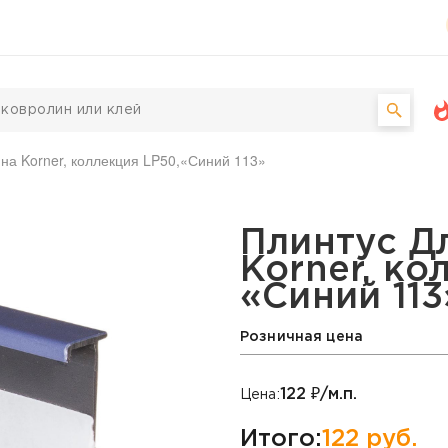
на Korner, коллекция LP50,«Синий 113»
а Korner, коллекция LP5
Плинтус Д
Korner, ко
«Синий 113
Розничная цена
122
₽/м.п.
Цена:
Итого:
122
руб.