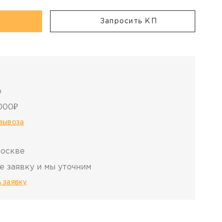
Запросить КП
о
000₽
овывоза
Москве
е заявку и мы уточним
 заявку