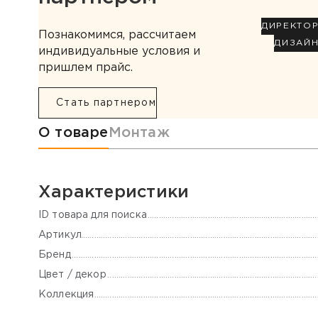
ДИРЕКТО
Познакомимся, рассчитаем
ДИЗАЙ
индивидуальные условия и
пришлем прайс.
Стать партнером
Информация о товаре
О товаре
Монтаж
Характеристики
ID товара для поиска
Артикул
Бренд
Цвет / декор
Коллекция