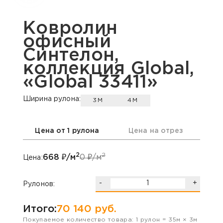
Ковролин
офисный
Синтелон,
коллекция Global,
«Global 33411»
Ширина рулона:
3М
4М
Цена от 1 рулона
Цена на отрез
2
2
668
₽/м
0
₽/м
Цена:
-
+
Рулонов:
Итого:
70 140
руб.
Покупаемое количество товара:
1
рулон
=
35
м ×
3
м