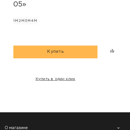
05»
2М
3М
1М
2М
3М
4М
Купить
Купить в один клик
НАШИ КЛИЕНТЫ:
О магазине