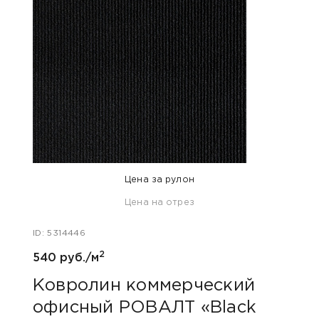
Цена за рулон
Цена на отрез
ID: 5314446
ID: 531
2
540 руб./м
540 
Ковролин коммерческий
Ков
офисный РОВАЛТ «Black
офи