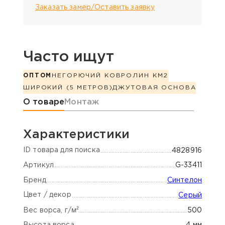
Заказать замер/Оставить заявку
Часто ищут
ОПТОМ
НЕГОРЮЧИЙ КОВРОЛИН КМ2
ШИРОКИЙ (5 МЕТРОВ)
ДЖУТОВАЯ ОСНОВА
Информация о товаре
О товаре
Монтаж
Характеристики
ID товара для поиска
4828916
Артикул
G-33411
Бренд
Синтелон
Цвет / декор
Серый
м²
500
Вес ворса, г/
Высота ворса