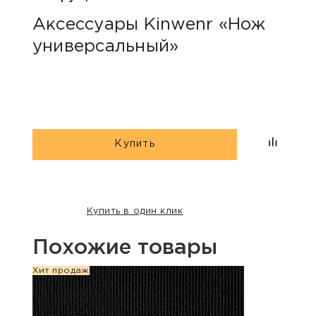
Аксессуары Kinwenr «Нож
Для
универсальный»
«Пр
Купить
Купить в один клик
Похожие товары
Хит продаж
Хит п