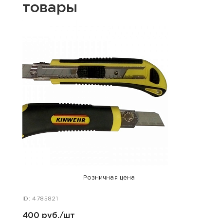
товары
Розничная цена
ID: 4785821
ID: 47
400 руб./шт
100 р