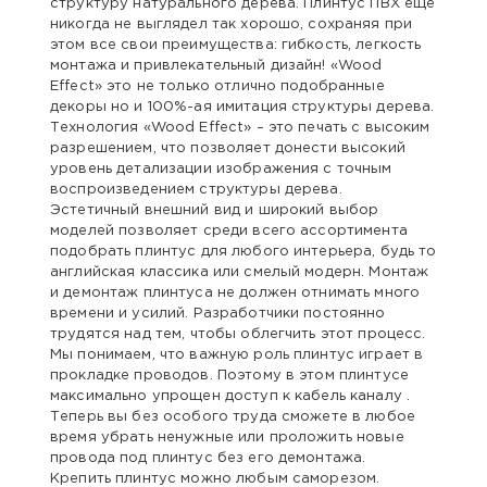
структуру натурального дерева. Плинтус ПВХ еще
никогда не выглядел так хорошо, сохраняя при
этом все свои преимущества: гибкость, легкость
монтажа и привлекательный дизайн! «Wood
Effect» это не только отлично подобранные
декоры но и 100%-ая имитация структуры дерева.
Технология «Wood Effect» – это печать с высоким
разрешением, что позволяет донести высокий
уровень детализации изображения с точным
воспроизведением структуры дерева.
Эстетичный внешний вид и широкий выбор
моделей позволяет среди всего ассортимента
подобрать плинтус для любого интерьера, будь то
английская классика или смелый модерн. Монтаж
и демонтаж плинтуса не должен отнимать много
времени и усилий. Разработчики постоянно
трудятся над тем, чтобы облегчить этот процесс.
Мы понимаем, что важную роль плинтус играет в
прокладке проводов. Поэтому в этом плинтусе
максимально упрощен доступ к кабель каналу .
Теперь вы без особого труда сможете в любое
время убрать ненужные или проложить новые
провода под плинтус без его демонтажа.
Крепить плинтус можно любым саморезом.