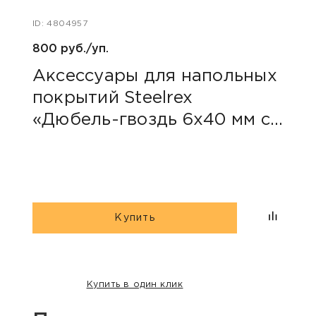
ID: 4804957
ID: 48
800 руб./уп.
126 р
Аксессуары для напольных
Фу
покрытий Steelrex
Arb
«Дюбель-гвоздь 6х40 мм с
70
грибовидным бортиком»
Купить
Купить в один клик