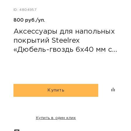
ID: 4804957
ID: 48
800 руб./уп.
126 р
Аксессуары для напольных
Фу
покрытий Steelrex
Arb
«Дюбель-гвоздь 6х40 мм с
70
грибовидным бортиком»
Купить
Купить в один клик