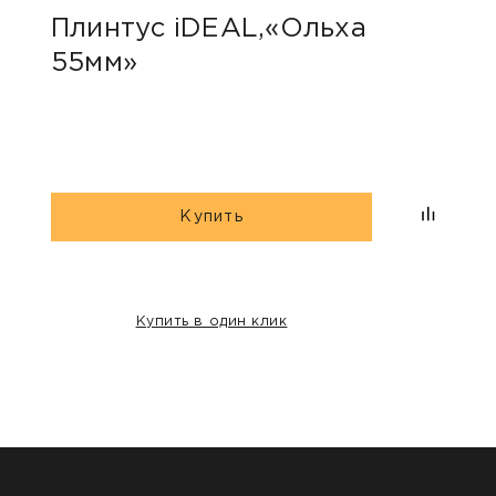
Плинтус iDEAL,«Ольха
Пли
55мм»
коф
Купить
Купить в один клик
НАШИ КЛИЕНТЫ: