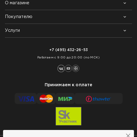
О магазине
Покупателю
Почему выбирают нас
Контакты
Блог
Услуги
Возврат товара
Как заказать
Доставка
Нарезка покрытий
Оплата
+7 (495) 432-26-53
Укладка покрытий
Работаем с 9:00 до 20:00 (по МСК)
Принимаем к оплате