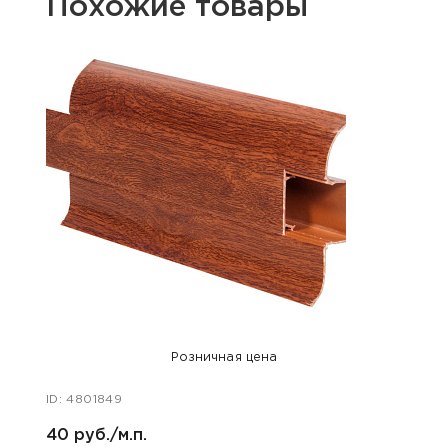
Похожие товары
Розничная цена
ID: 4801849
ID: 48
40 руб./м.п.
40 ру