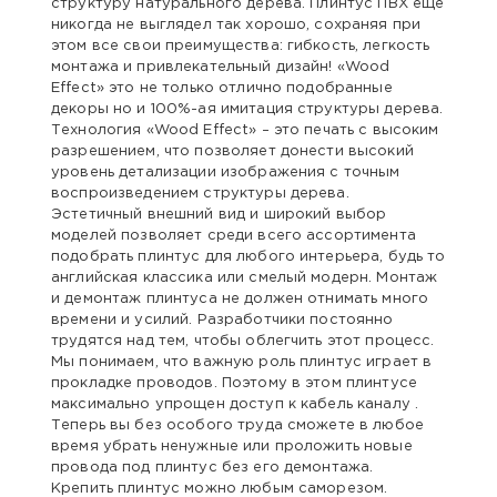
структуру натурального дерева. Плинтус ПВХ еще
никогда не выглядел так хорошо, сохраняя при
этом все свои преимущества: гибкость, легкость
монтажа и привлекательный дизайн! «Wood
Effect» это не только отлично подобранные
декоры но и 100%-ая имитация структуры дерева.
Технология «Wood Effect» – это печать с высоким
разрешением, что позволяет донести высокий
уровень детализации изображения с точным
воспроизведением структуры дерева.
Эстетичный внешний вид и широкий выбор
моделей позволяет среди всего ассортимента
подобрать плинтус для любого интерьера, будь то
английская классика или смелый модерн. Монтаж
и демонтаж плинтуса не должен отнимать много
времени и усилий. Разработчики постоянно
трудятся над тем, чтобы облегчить этот процесс.
Мы понимаем, что важную роль плинтус играет в
прокладке проводов. Поэтому в этом плинтусе
максимально упрощен доступ к кабель каналу .
Теперь вы без особого труда сможете в любое
время убрать ненужные или проложить новые
провода под плинтус без его демонтажа.
Крепить плинтус можно любым саморезом.