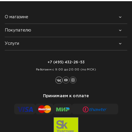
О магазине
Покупателю
Почему выбирают нас
Контакты
Блог
Услуги
Возврат товара
Как заказать
Доставка
Нарезка покрытий
Оплата
+7 (495) 432-26-53
Укладка покрытий
Работаем с 9:00 до 20:00 (по МСК)
Принимаем к оплате