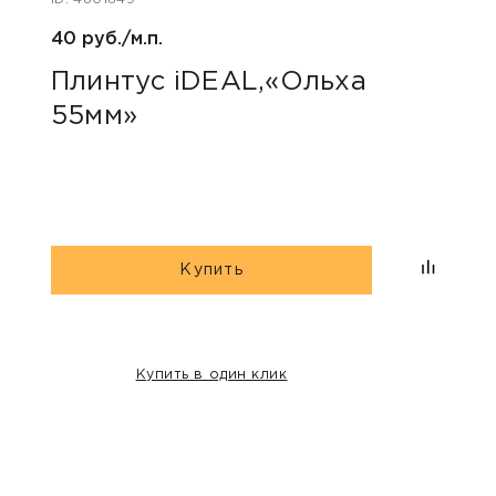
40 руб./м.п.
40 ру
Плинтус iDEAL,«Ольха
Пли
55мм»
коф
Купить
Купить в один клик
НАШИ КЛИЕНТЫ: