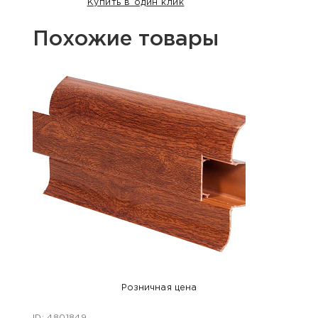
Купить в один клик
Похожие товары
Розничная цена
ID: 4801849
ID: 48