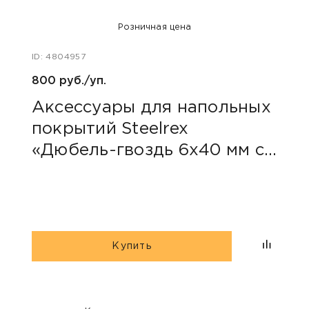
Розничная цена
ID: 4804957
ID: 48
800 руб./уп.
126 р
Аксессуары для напольных
Фу
покрытий Steelrex
Arb
«Дюбель-гвоздь 6х40 мм с
70
грибовидным бортиком»
Купить