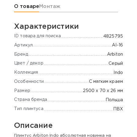
Информация о товаре
О товаре
Монтаж
Характеристики
ID товара для поиска
4825795
Артикул
AI-16
Бренд
Arbiton
Цвет / декор
Серый
Коллекция
Indo
Особенности
С мягким краем
Размер
2500 х 70 х 26 мм
Страна бренда
Польша
Тип плинтуса
ПВХ
Описание
Плинтус Arbiton Indo абсолютная новинка на