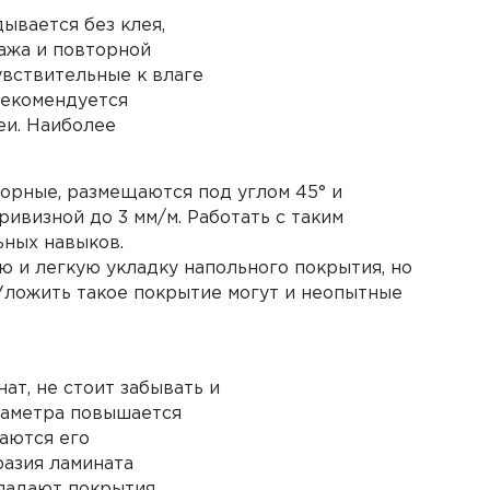
ывается без клея,
ажа и повторной
увствительные к влаге
рекомендуется
еи. Наиболее
борные, размещаются под углом 45° и
ривизной до 3 мм/м. Работать с таким
ьных навыков.
ю и легкую укладку напольного покрытия, но
Уложить такое покрытие могут и неопытные
ат, не стоит забывать и
раметра повышается
шаются его
разия ламината
ладают покрытия