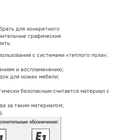
брать для конкретного
нительные графические
ить:
ользования с системами «теплого пола»;
ениям и воспламенению;
док для ножек мебели;
огически безопасным считается материал с
де за таким материалом;
д.