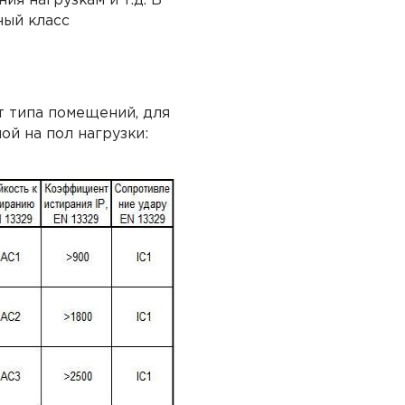
ия нагрузкам и т.д. В
ный класс
т типа помещений, для
ой на пол нагрузки: