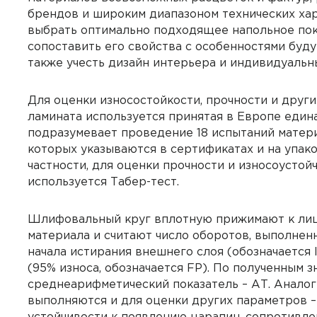
брендов и широким диапазоном технических хар
выбрать оптимально подходящее напольное пок
сопоставить его свойства с особенностями буду
также учесть дизайн интерьера и индивидуальн
Для оценки износостойкости, прочности и друг
ламината используется принятая в Европе едина
подразумевает проведение 18 испытаний матери
которых указываются в сертификатах и на упак
частности, для оценки прочности и износоустой
используется Табер-тест.
Шлифовальный круг вплотную прижимают к ли
материала и считают число оборотов, выполнен
начала истирания внешнего слоя (обозначается 
(95% износа, обозначается FP). По полученным 
среднеарифметический показатель – АТ. Анало
выполняются и для оценки других параметров –