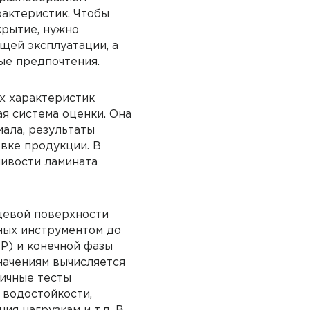
актеристик. Чтобы
рытие, нужно
щей эксплуатации, а
ые предпочтения.
их характеристик
я система оценки. Она
ала, результаты
овке продукции. В
чивости ламината
цевой поверхности
ных инструментом до
IP) и конечной фазы
значениям вычисляется
гичные тесты
 водостойкости,