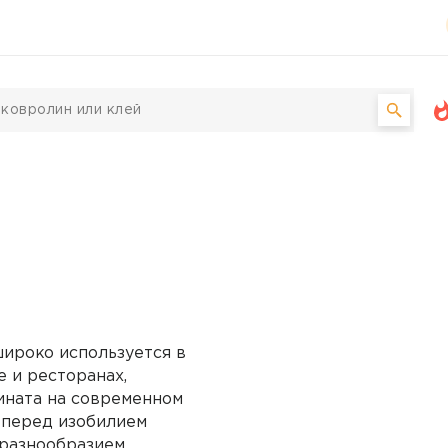
широко используется в
е и ресторанах,
ината на современном
я перед изобилием
 разнообразием