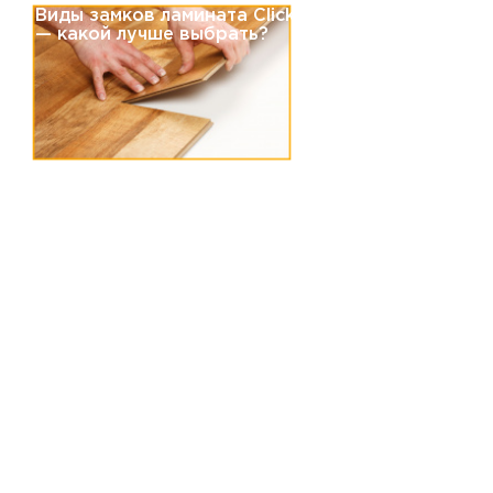
Виды замков ламината Click и Lock
— какой лучше выбрать?