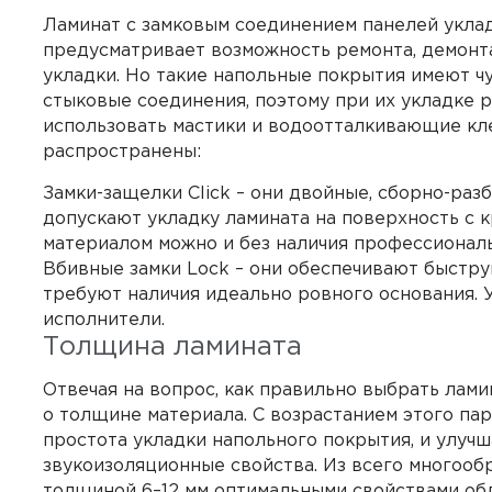
Ламинат с замковым соединением панелей уклад
предусматривает возможность ремонта, демонт
укладки. Но такие напольные покрытия имеют ч
стыковые соединения, поэтому при их укладке 
использовать мастики и водоотталкивающие кл
распространены:
Замки-защелки Click – они двойные, сборно-раз
допускают укладку ламината на поверхность с к
материалом можно и без наличия профессионал
Вбивные замки Lock – они обеспечивают быстру
требуют наличия идеально ровного основания. 
исполнители.
Толщина ламината
Отвечая на вопрос, как правильно выбрать ламин
о толщине материала. С возрастанием этого па
простота укладки напольного покрытия, и улуч
звукоизоляционные свойства. Из всего многооб
толщиной 6–12 мм оптимальными свойствами об