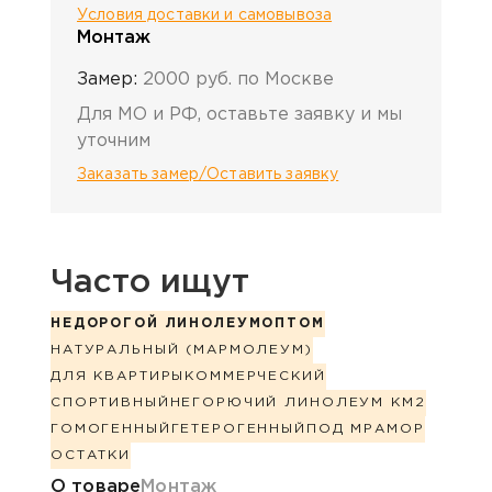
Условия доставки и самовывоза
Монтаж
Замер:
2000 руб. по Москве
Для МО и РФ, оставьте заявку и мы
уточним
Заказать замер/Оставить заявку
Часто ищут
НЕДОРОГОЙ ЛИНОЛЕУМ
ОПТОМ
НАТУРАЛЬНЫЙ (МАРМОЛЕУМ)
ДЛЯ КВАРТИРЫ
КОММЕРЧЕСКИЙ
СПОРТИВНЫЙ
НЕГОРЮЧИЙ ЛИНОЛЕУМ КМ2
ГОМОГЕННЫЙ
ГЕТЕРОГЕННЫЙ
ПОД МРАМОР
ОСТАТКИ
Информация о товаре
О товаре
Монтаж