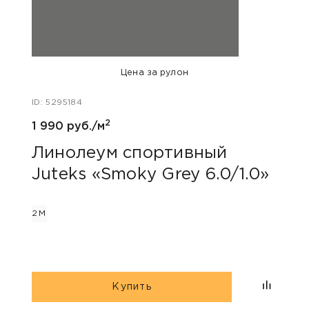
Цена за рулон
ID: 5295184
ID: 54
2
1 990 руб./м
1 690
Линолеум спортивный
Лин
Juteks «Smoky Grey 6.0/1.0»
Tar
2М
2М
Купить