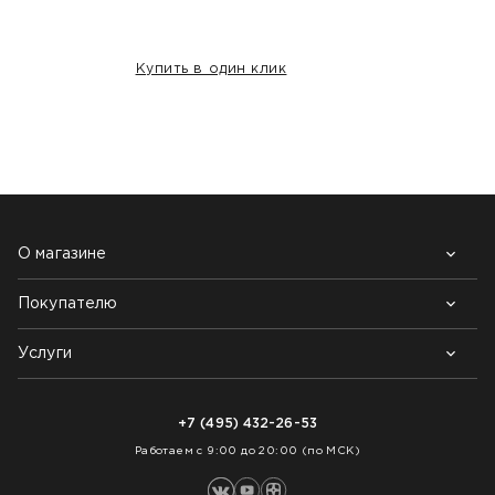
Купить в один клик
НАШИ КЛИЕНТЫ:
О магазине
Покупателю
Почему выбирают нас
Контакты
Блог
Услуги
Возврат товара
Как заказать
Доставка
Нарезка покрытий
Оплата
+7 (495) 432-26-53
Укладка покрытий
Работаем с 9:00 до 20:00 (по МСК)