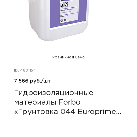
Розничная цена
ID: 4801154
ID: 48
7 566 руб./шт
40 ру
Гидроизоляционные
Пли
материалы Forbo
сер
«Грунтовка 044 Europrimer
Multi»