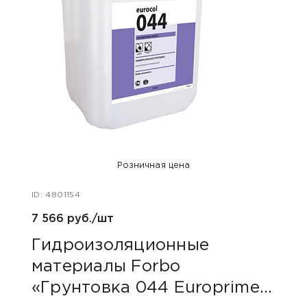
Розничная цена
ID: 4801154
ID: 48
7 566 руб./шт
40 ру
Гидроизоляционные
Пли
материалы Forbo
сер
«Грунтовка 044 Europrimer