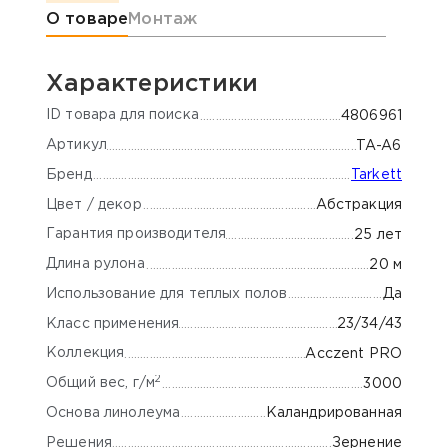
Информация о товаре
О товаре
Монтаж
Характеристики
ID товара для поиска
4806961
Артикул
TA-A6
Бренд
Tarkett
Цвет / декор
Абстракция
Гарантия производителя
25 лет
Длина рулона
20 м
Использование для теплых полов
Да
Класс применения
23/34/43
Коллекция
Acczent PRO
2
Общий вес, г/м
3000
Основа линолеума
Каландрированная
Решения
Зернение