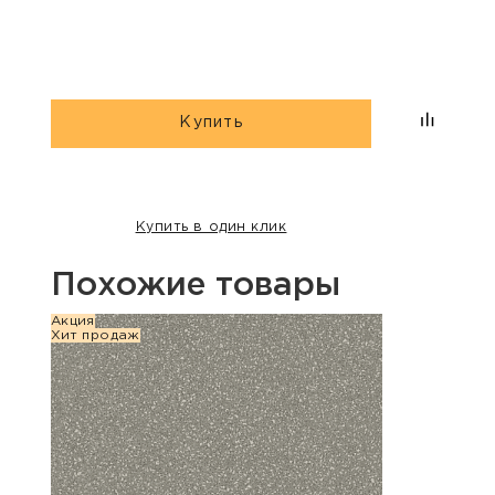
Multi»
Купить
Купить в один клик
Похожие товары
Акция
Хит п
Хит продаж