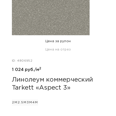
Цена за рулон
Цена на отрез
ID: 47
ID: 4806952
808 
2
1 024 руб./м
Лин
Tar
Линолеум коммерческий
Tarkett «Aspect 3»
2М
2.
2М
2.5М
3М
4М