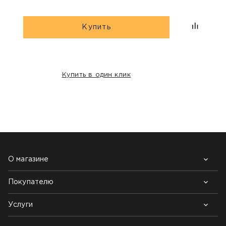
Купить
Купить в один клик
НАШИ КЛИЕНТЫ:
О магазине
Покупателю
Почему выбирают нас
Контакты
Блог
Услуги
Возврат товара
Как заказать
Доставка