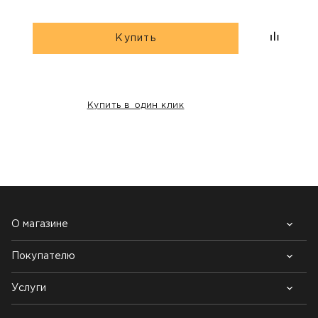
Купить
Купить в один клик
НАШИ КЛИЕНТЫ:
О магазине
Покупателю
Почему выбирают нас
Контакты
Блог
Услуги
Возврат товара
Как заказать
Доставка