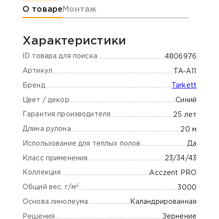
Информация о товаре
О товаре
Монтаж
Характеристики
ID товара для поиска
4806976
Артикул
TA-A11
Бренд
Tarkett
Цвет / декор
Синий
Гарантия производителя
25 лет
Длина рулона
20 м
Использование для теплых полов
Да
Класс применения
23/34/43
Коллекция
Acczent PRO
2
Общий вес, г/м
3000
Основа линолеума
Каландрированная
Решения
Зернение