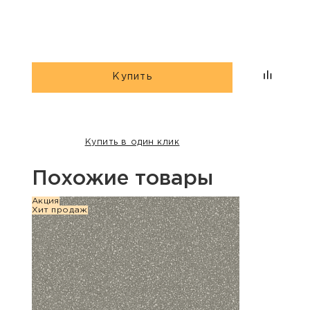
Multi»
Купить
Купить в один клик
Похожие товары
Акция
Хит п
Хит продаж