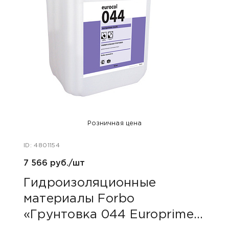
Розничная цена
ID: 4801154
ID: 48
7 566 руб./шт
40 ру
Гидроизоляционные
Пли
материалы Forbo
сер
«Грунтовка 044 Europrimer