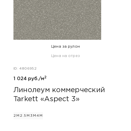
Цена за рулон
Цена на отрез
ID: 47
ID: 4806952
808 
2
1 024 руб./м
Лин
Tar
Линолеум коммерческий
Tarkett «Aspect 3»
2М
2.
2М
2.5М
3М
4М