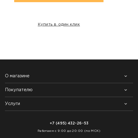
Купить в один клик
НАШИ КЛИЕНТЫ:
О магазине
Покупателю
Почему выбирают нас
Контакты
Блог
Услуги
Возврат товара
Как заказать
Доставка
Нарезка покрытий
Оплата
+7 (495) 432-26-53
Укладка покрытий
Работаем с 9:00 до 20:00 (по МСК)