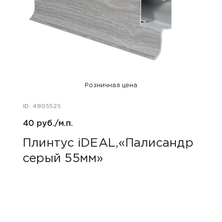
Розничная цена
ID: 4805525
ID: 48
40 руб./м.п.
1 240
Плинтус iDEAL,«Палисандр
Для
серый 55мм»
сва
Вой