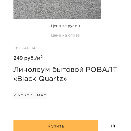
Цена за рулон
Цена на отрез
ID: 58
ID: 6246184
260 
2
249 руб./м
Ли
«Mi
Линолеум бытовой РОВАЛТ
«Black Quartz»
2М
2.5М
3М
3.5М
4М
Купить