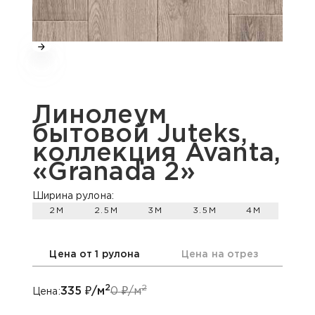
Линолеум
бытовой Juteks,
коллекция Avanta,
«Granada 2»
Ширина рулона:
2М
2.5М
3М
3.5М
4М
Цена от 1 рулона
Цена на отрез
2
2
335
₽/м
0
₽/м
Цена: