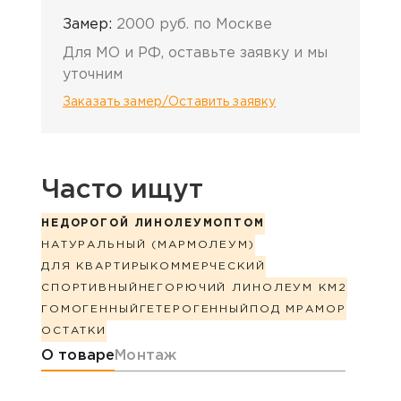
Замер:
2000 руб. по Москве
Для МО и РФ, оставьте заявку и мы
уточним
Заказать замер/Оставить заявку
Часто ищут
НЕДОРОГОЙ ЛИНОЛЕУМ
ОПТОМ
НАТУРАЛЬНЫЙ (МАРМОЛЕУМ)
ДЛЯ КВАРТИРЫ
КОММЕРЧЕСКИЙ
СПОРТИВНЫЙ
НЕГОРЮЧИЙ ЛИНОЛЕУМ КМ2
ГОМОГЕННЫЙ
ГЕТЕРОГЕННЫЙ
ПОД МРАМОР
ОСТАТКИ
Информация о товаре
О товаре
Монтаж