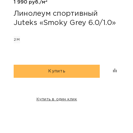
2
1 990 руб./м
1 690
Линолеум спортивный
Лин
Juteks «Smoky Grey 6.0/1.0»
Tar
2М
2М
Купить
Купить в один клик
НАШИ КЛИЕНТЫ: