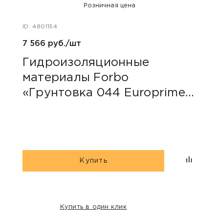
Розничная цена
ID: 4801154
ID: 48
7 566 руб./шт
40 ру
Гидроизоляционные
Пли
материалы Forbo
сер
«Грунтовка 044 Europrimer
Multi»
Купить
Купить в один клик