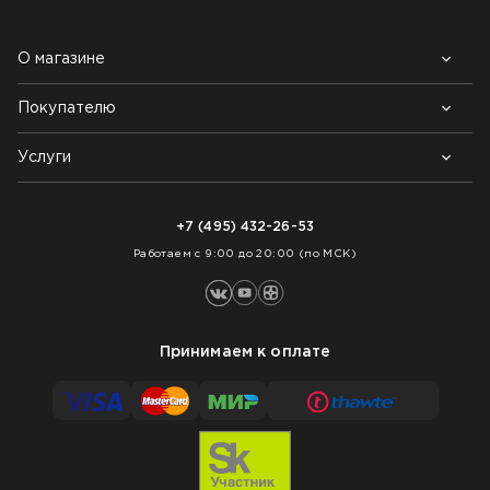
О магазине
Покупателю
Почему выбирают нас
Контакты
Блог
Услуги
Возврат товара
Как заказать
Доставка
Нарезка покрытий
Оплата
+7 (495) 432-26-53
Укладка покрытий
Работаем с 9:00 до 20:00 (по МСК)
Принимаем к оплате