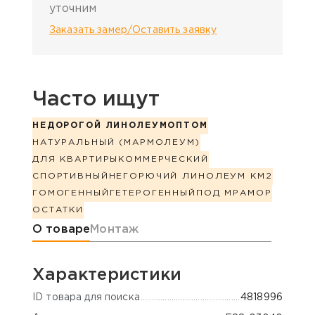
уточним
Заказать замер/Оставить заявку
Часто ищут
НЕДОРОГОЙ ЛИНОЛЕУМ
ОПТОМ
НАТУРАЛЬНЫЙ (МАРМОЛЕУМ)
ДЛЯ КВАРТИРЫ
КОММЕРЧЕСКИЙ
СПОРТИВНЫЙ
НЕГОРЮЧИЙ ЛИНОЛЕУМ КМ2
ГОМОГЕННЫЙ
ГЕТЕРОГЕННЫЙ
ПОД МРАМОР
ОСТАТКИ
Информация о товаре
О товаре
Монтаж
Характеристики
ID товара для поиска
4818996