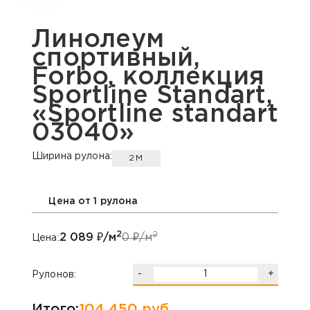
Линолеум
спортивный,
Forbo, коллекция
Sportline Standart,
«Sportline standart
03040»
Ширина рулона:
2М
Цена от 1 рулона
2
2
2 089
₽/м
0
₽/м
Цена:
-
+
Рулонов:
Итого:
104 450
руб.