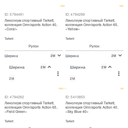
Купить в один клик
Купить в один клик
ID: 5794491
ID: 4794299
Линолеум спортивный Tarkett,
Линолеум спортивный Tarkett,
коллекция Omnisports Action 40,
коллекция Omnisports Action 65,
«Coral»
«Yellow»
Tarkett
Tarkett
Рулон
Рулон
Ширина
Ширина
2М
2М
2
2
1 690 руб./м
2 120 руб./м
Цена:
Цена:
Ширина
Ширина
2М
2М
Купить
Купить
2М
2М
Купить в один клик
Купить в один клик
ID: 4794262
ID: 5410853
Линолеум спортивный Tarkett,
Линолеум спортивный Tarkett,
коллекция Omnisports Action 65,
коллекция Omnisports Action 40,
«Field Green»
«Sky Blue-40»
Tarkett
Tarkett