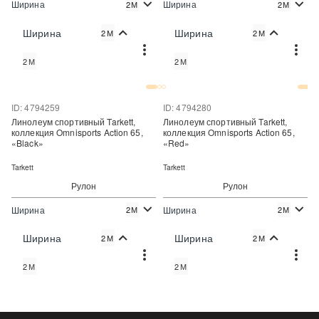
Ширина
Ширина
2М
2М
2
2
2 120 руб./м
2 120 руб./м
Цена:
Цена:
Ширина
Ширина
2М
2М
Купить
Подписаться
2М
2М
Купить в один клик
ID: 4794259
ID: 4794280
Линолеум спортивный Tarkett,
Линолеум спортивный Tarkett,
коллекция Omnisports Action 65,
коллекция Omnisports Action 65,
«Black»
«Red»
Tarkett
Tarkett
Рулон
Рулон
Ширина
Ширина
2М
2М
2
2
2 120 руб./м
2 120 руб./м
Цена:
Цена:
Ширина
Ширина
2М
2М
Подписаться
Подписаться
2М
2М