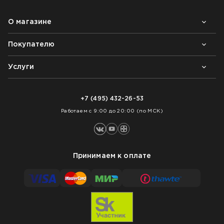
О магазине
Покупателю
Почему выбирают нас
Контакты
Блог
Услуги
Возврат товара
Как заказать
Доставка
Нарезка покрытий
Оплата
+7 (495) 432-26-53
Укладка покрытий
Работаем с 9:00 до 20:00 (по МСК)
Принимаем к оплате