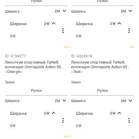
Рулон
Рулон
Ширина
Ширина
2М
2М
2
2
2 120 руб./м
1 690 руб./м
Цена:
Цена:
Ширина
Ширина
2М
2М
Купить
Купить
2М
2М
Купить в один клик
Купить в один клик
ID: 4794277
ID: 4824918
Линолеум спортивный Tarkett,
Линолеум спортивный Tarkett,
коллекция Omnisports Action 65,
коллекция Omnisports Action 65,
«Orange»
«Teal»
Tarkett
Tarkett
Рулон
Рулон
Ширина
Ширина
2М
2М
2
2
2 120 руб./м
2 120 руб./м
Цена:
Цена:
Ширина
Ширина
2М
2М
Купить
Купить
2М
2М
Купить в один клик
Купить в один клик