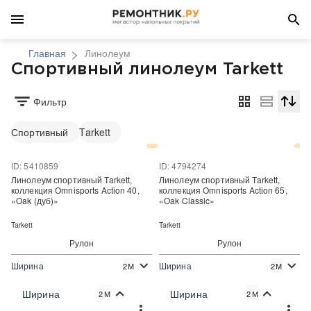
Главная
Линолеум
Спортивный линолеум Tarkett
Фильтр
Сортир
Спортивный
Tarkett
ID: 5410859
ID: 4794274
Линолеум спортивный Tarkett,
Линолеум спортивный Tarkett,
коллекция Omnisports Action 40,
коллекция Omnisports Action 65,
«Oak (дуб)»
«Oak Classic»
Tarkett
Tarkett
Рулон
Рулон
Ширина
Ширина
2М
2М
2
2
1 690 руб./м
2 120 руб./м
Цена:
Цена:
Ширина
Ширина
2М
2М
Купить
Купить