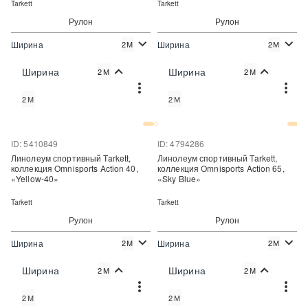
Tarkett
Tarkett
Рулон
Рулон
Ширина
Ширина
2М
2М
2
2
1 690 руб./м
2 120 руб./м
Цена:
Цена:
Ширина
Ширина
2М
2М
Купить
Купить
2М
2М
Купить в один клик
Купить в один клик
ID: 5410849
ID: 4794286
Линолеум спортивный Tarkett,
Линолеум спортивный Tarkett,
коллекция Omnisports Action 40,
коллекция Omnisports Action 65,
«Yellow-40»
«Sky Blue»
Tarkett
Tarkett
Рулон
Рулон
Ширина
Ширина
2М
2М
2
2
1 690 руб./м
2 120 руб./м
Цена:
Цена:
Ширина
Ширина
2М
2М
Купить
Купить
2М
2М