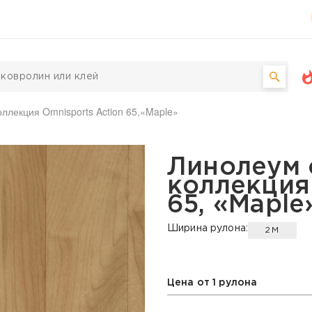
оллекция Omnisports Action 65,«Maple»
Tarkett, коллекция Omni
Линолеум 
коллекция
65, «Maple
Ширина рулона:
2М
Цена от 1 рулона