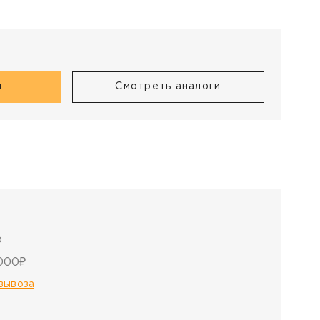
и
я
Смотреть аналоги
о
000₽
овывоза