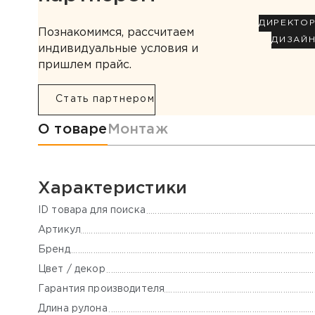
ДИРЕКТО
Познакомимся, рассчитаем
ДИЗАЙ
индивидуальные условия и
пришлем прайс.
Стать партнером
Информация о товаре
О товаре
Монтаж
Характеристики
ID товара для поиска
Артикул
Бренд
Цвет / декор
Гарантия производителя
Длина рулона