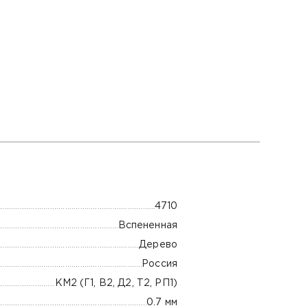
4710
Вспененная
Дерево
Россия
КМ2 (Г1, В2, Д2, Т2, РП1)
0.7 мм