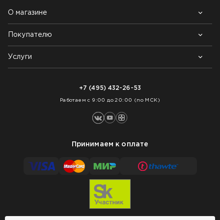
О магазине
Покупателю
Почему выбирают нас
Контакты
Блог
Услуги
Возврат товара
Как заказать
Доставка
Нарезка покрытий
Оплата
+7 (495) 432-26-53
Укладка покрытий
Работаем с 9:00 до 20:00 (по МСК)
Принимаем к оплате