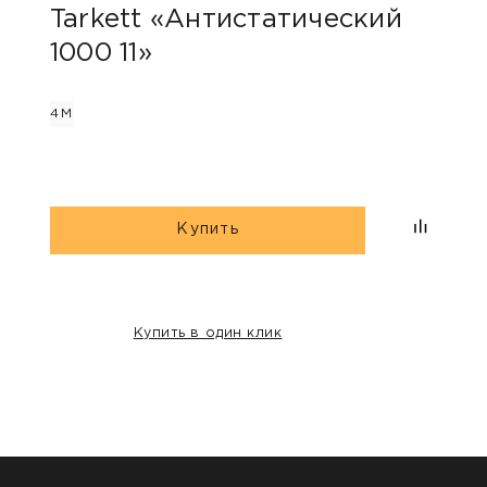
Tarkett «Антистатический
Jut
1000 11»
2М
3М
4М
Купить
Купить в один клик
НАШИ КЛИЕНТЫ: