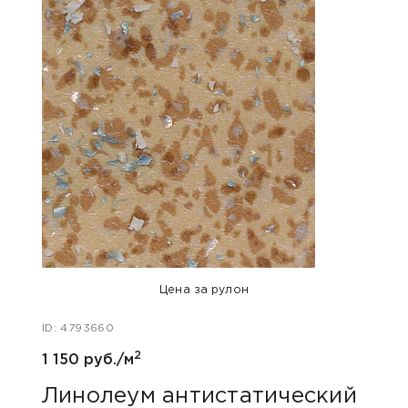
Хит п
Цена за рулон
ID: 4793660
ID: 48
2
1 150 руб./м
980 
Линолеум антистатический
Лин