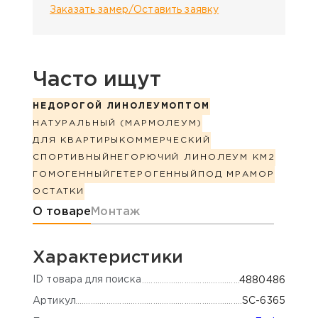
Заказать замер/Оставить заявку
Часто ищут
НЕДОРОГОЙ ЛИНОЛЕУМ
ОПТОМ
НАТУРАЛЬНЫЙ (МАРМОЛЕУМ)
ДЛЯ КВАРТИРЫ
КОММЕРЧЕСКИЙ
СПОРТИВНЫЙ
НЕГОРЮЧИЙ ЛИНОЛЕУМ КМ2
ГОМОГЕННЫЙ
ГЕТЕРОГЕННЫЙ
ПОД МРАМОР
ОСТАТКИ
Информация о товаре
О товаре
Монтаж
Характеристики
ID товара для поиска
4880486
Артикул
SC-6365