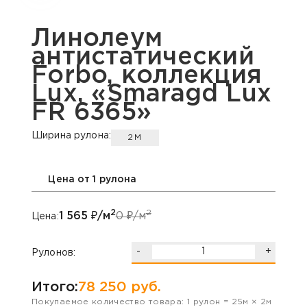
Линолеум
антистатический
Forbo, коллекция
Lux, «Smaragd Lux
FR 6365»
Ширина рулона:
2М
Цена от 1 рулона
2
2
1 565
₽/м
0
₽/м
Цена:
-
+
Рулонов:
Итого:
78 250
руб.
Покупаемое количество товара:
1
рулон
=
25
м ×
2
м