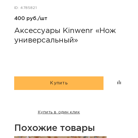
ID: 4785821
ID: 48
400 руб./шт
1 240
Аксессуары Kinwenr «Нож
Для
универсальный»
сва
Купить
Купить в один клик
Похожие товары