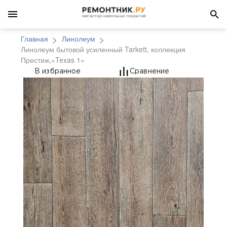
Главная
Линолеум
Линолеум бытовой усиленный Tarkett, коллекция
Престиж,«Texas 1»
Линолеум бытовой уси
В избранное
Сравнение