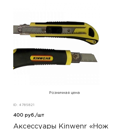
Розничная цена
ID: 4785821
ID: 48
400 руб./шт
1 240
Аксессуары Kinwenr «Нож
Для