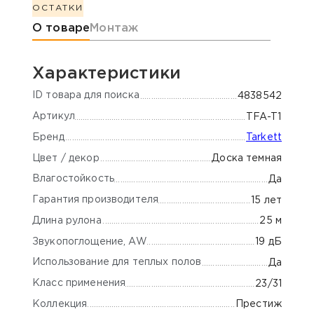
ОСТАТКИ
Информация о товаре
О товаре
Монтаж
Характеристики
ID товара для поиска
4838542
Артикул
TFA-T1
Бренд
Tarkett
Цвет / декор
Доска темная
Влагостойкость
Да
Гарантия производителя
15 лет
Длина рулона
25 м
Звукопоглощение, AW
19 дБ
Использование для теплых полов
Да
Класс применения
23/31
Коллекция
Престиж