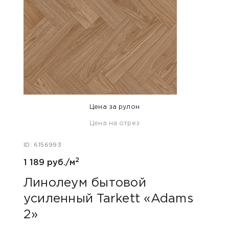
Цена за рулон
Цена на отрез
ID: 6156993
ID: 48
2
1 189 руб./м
1 050
Линолеум бытовой
Лин
усиленный Tarkett «Adams
уси
2»
2»