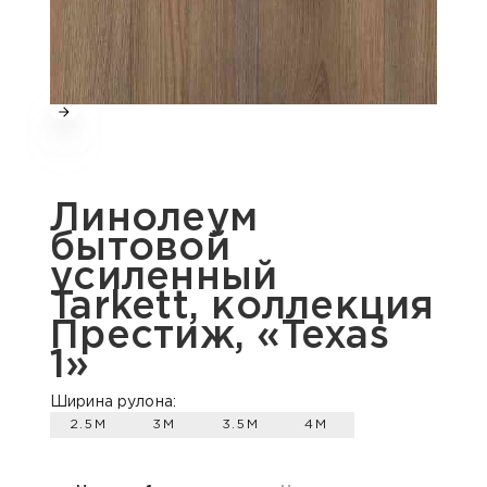
Линолеум
бытовой
усиленный
Tarkett, коллекция
Престиж, «Texas
1»
Ширина рулона:
2.5М
3М
3.5М
4М