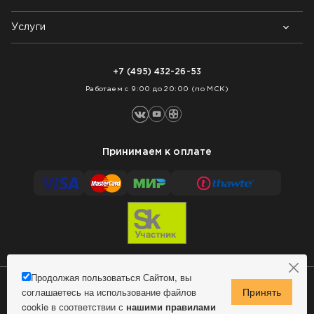
Контакты
Блог
Услуги
Возврат товара
Как заказать
Доставка
Нарезка покрытий
Оплата
+7 (495) 432-26-53
Укладка покрытий
Работаем с 9:00 до 20:00 (по МСК)
Принимаем к оплате
Продолжая пользоваться Сайтом, вы
соглашаетесь на использование файлов
Сделано в MindMachine
© 2009 - 2026 Remontnick.ru.
cookie в соответствии с
нашими правилами
Политика конфиденциальности