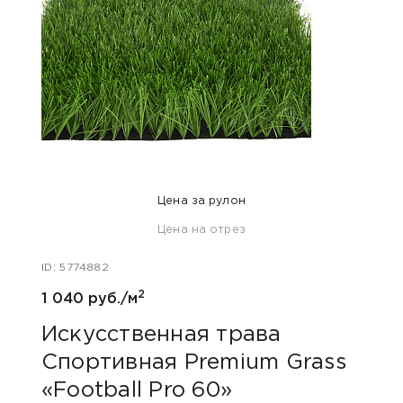
Цена за рулон
Цена на отрез
ID: 610
ID: 5774882
405 
2
1 040 руб./м
Иск
Цве
Искусственная трава
Pre
Спортивная Premium Grass
12 
«Football Pro 60»