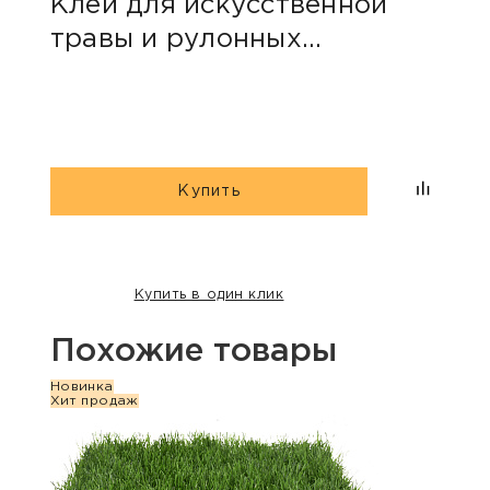
Клей для искусственной
Лен
травы и рулонных
шво
покрытий «2К ecoroom»
10кг
Купить
Купить в один клик
Похожие товары
Новинка
Акция
Хит продаж
Новин