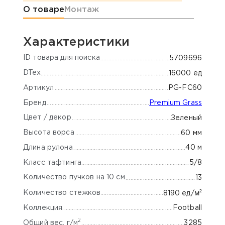
Информация о товаре
О товаре
Монтаж
Характеристики
ID товара для поиска
5709696
DTex
16000 ед
Артикул
PG-FC60
Бренд
Premium Grass
Цвет / декор
Зеленый
Высота ворса
60 мм
Длина рулона
40 м
Класс тафтинга
5/8
Количество пучков на 10 см
13
м²
Количество стежков
8190 ед/
Коллекция
Football
2
Общий вес, г/м
3285