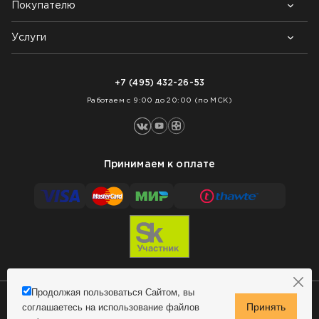
Покупателю
Почему выбирают нас
Контакты
Блог
Услуги
Возврат товара
Как заказать
Доставка
Нарезка покрытий
Оплата
+7 (495) 432-26-53
Укладка покрытий
Работаем с 9:00 до 20:00 (по МСК)
Принимаем к оплате
Продолжая пользоваться Сайтом, вы
соглашаетесь на использование файлов
Сделано в MindMachine
© 2009 - 2026 Remontnick.ru.