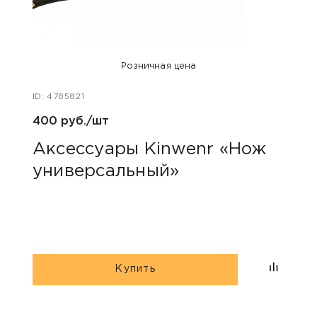
Розничная цена
ID: 4785821
ID: 48
400 руб./шт
1 240
Аксессуары Kinwenr «Нож
Для
универсальный»
сва
Купить