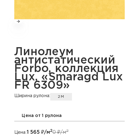
Линолеум
антистатический
Forbo, коллекция
Lux, «Smaragd Lux
FR 6309»
Ширина рулона:
2М
Цена от 1 рулона
2
2
1 565
₽/м
0
₽/м
Цена: