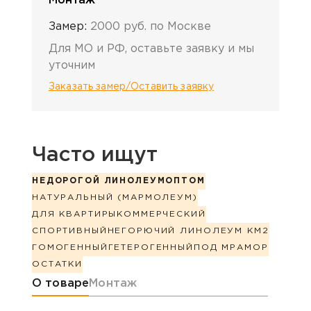
Монтаж
Замер:
2000 руб. по Москве
Для МО и РФ, оставьте заявку и мы
уточним
Заказать замер/Оставить заявку
Часто ищут
НЕДОРОГОЙ ЛИНОЛЕУМ
ОПТОМ
НАТУРАЛЬНЫЙ (МАРМОЛЕУМ)
ДЛЯ КВАРТИРЫ
КОММЕРЧЕСКИЙ
СПОРТИВНЫЙ
НЕГОРЮЧИЙ ЛИНОЛЕУМ КМ2
ГОМОГЕННЫЙ
ГЕТЕРОГЕННЫЙ
ПОД МРАМОР
ОСТАТКИ
Информация о товаре
О товаре
Монтаж