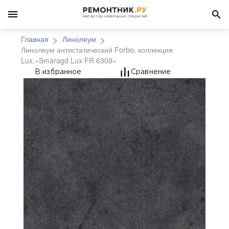
Главная
Линолеум
Линолеум антистатический Forbo, коллекция
Lux,«Smaragd Lux FR 6309»
Линолеум антистатиче
В избранное
Сравнение