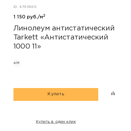
ID: 4793660
ID: 48
2
1 150 руб./м
980 
Линолеум антистатический
Лин
Tarkett «Антистатический
Jut
1000 11»
2М
3М
4М
Купить
Купить в один клик
НАШИ КЛИЕНТЫ: