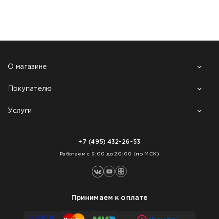
О магазине
Покупателю
Почему выбирают нас
Контакты
Блог
Услуги
Возврат товара
Как заказать
Доставка
Нарезка покрытий
Оплата
+7 (495) 432-26-53
Укладка покрытий
Работаем с 9:00 до 20:00 (по МСК)
Принимаем к оплате