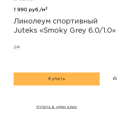
2
1 990 руб./м
1 690
Линолеум спортивный
Лин
Juteks «Smoky Grey 6.0/1.0»
Tar
2М
2М
Купить
Купить в один клик
НАШИ КЛИЕНТЫ: