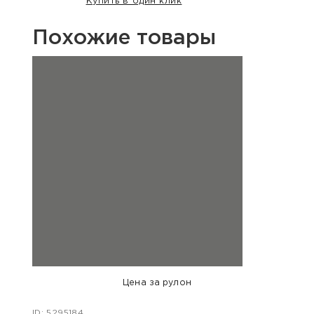
Купить в один клик
Похожие товары
Цена за рулон
ID: 5295184
ID: 54