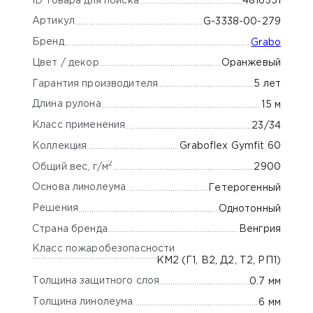
ID товара для поиска
4816351
Артикул
G-3338-00-279
Бренд
Grabo
Цвет / декор
Оранжевый
Гарантия производителя
5 лет
Длина рулона
15 м
Класс применения
23/34
Коллекция
Graboflex Gymfit 60
2
Общий вес, г/м
2900
Основа линолеума
Гетерогенный
Решения
Однотонный
Страна бренда
Венгрия
Класс пожаробезопасности
КМ2 (Г1, В2, Д2, Т2, РП1)
Толщина защитного слоя
0.7 мм
Толщина линолеума
6 мм