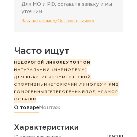
Для МО и РФ, оставьте заявку и мы
уточним
Заказать замер/Оставить заявку
Часто ищут
НЕДОРОГОЙ ЛИНОЛЕУМ
ОПТОМ
НАТУРАЛЬНЫЙ (МАРМОЛЕУМ)
ДЛЯ КВАРТИРЫ
КОММЕРЧЕСКИЙ
СПОРТИВНЫЙ
НЕГОРЮЧИЙ ЛИНОЛЕУМ КМ2
ГОМОГЕННЫЙ
ГЕТЕРОГЕННЫЙ
ПОД МРАМОР
ОСТАТКИ
Информация о товаре
О товаре
Монтаж
Характеристики