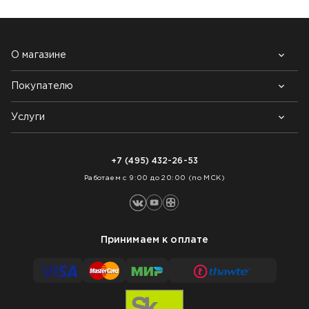
О магазине
Покупателю
Почему выбирают нас
Контакты
Блог
Услуги
Возврат товара
Как заказать
Доставка
Нарезка покрытий
Оплата
+7 (495) 432-26-53
Укладка покрытий
Работаем с 9:00 до 20:00 (по МСК)
Принимаем к оплате