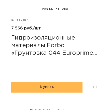
Розничная цена
ID: 4801154
ID: 48
7 566 руб./шт
40 ру
Гидроизоляционные
Пли
материалы Forbo
сер
«Грунтовка 044 Europrimer
Multi»
Купить