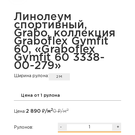
Линолеум
спортивный,
Grabo, коллекция
Graboflex Gymfit
60, «Graboflex
Gymfit 60 3338-
00-279»
Ширина рулона:
2М
Цена от 1 рулона
2
2
2 890
₽/м
0
₽/м
Цена:
-
+
Рулонов: