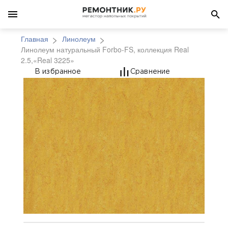
Главная
Линолеум
Линолеум натуральный Forbo-FS, коллекция Real
2.5,«Real 3225»
Линолеум натуральный 
В избранное
Сравнение