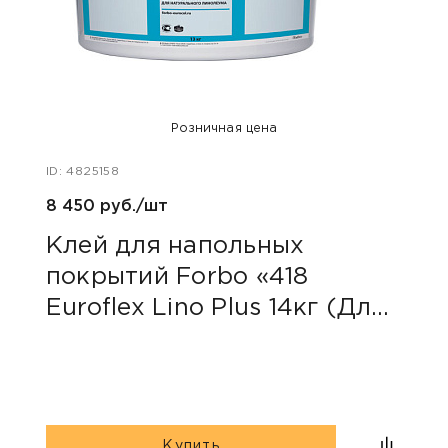
Розничная цена
ID: 4825158
ID: 47
8 450 руб./шт
400 
Клей для напольных
Акс
покрытий Forbo «418
уни
Euroflex Lino Plus 14кг (Для
натуральных покрытий)»
Купить