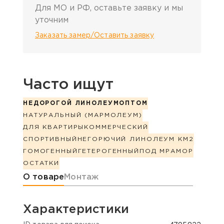
Для МО и РФ, оставьте заявку и мы
уточним
Заказать замер/Оставить заявку
Часто ищут
НЕДОРОГОЙ ЛИНОЛЕУМ
ОПТОМ
НАТУРАЛЬНЫЙ (МАРМОЛЕУМ)
ДЛЯ КВАРТИРЫ
КОММЕРЧЕСКИЙ
СПОРТИВНЫЙ
НЕГОРЮЧИЙ ЛИНОЛЕУМ КМ2
ГОМОГЕННЫЙ
ГЕТЕРОГЕННЫЙ
ПОД МРАМОР
ОСТАТКИ
Информация о товаре
О товаре
Монтаж
Характеристики