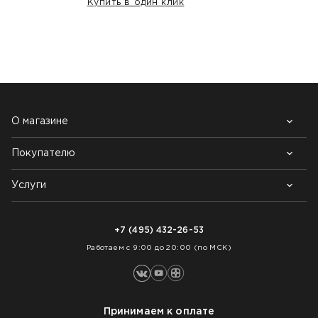
Купить в один клик
НАШИ КЛИЕНТЫ:
О магазине
Покупателю
Почему выбирают нас
Контакты
Блог
Услуги
Возврат товара
Как заказать
Доставка
Нарезка покрытий
Оплата
+7 (495) 432-26-53
Укладка покрытий
Работаем с 9:00 до 20:00 (по МСК)
Принимаем к оплате