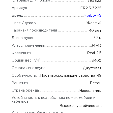
ID товара для поиска
4795822
Артикул
FR2.5-3225
Бренд
Forbo-FS
Цвет / декор
Желтый
Гарантия производителя
40 лет
Длина рулона
32 м
Класс применения
34/43
Коллекция
Real 2.5
2
Общий вес, г/м
3400
Основа линолеума
Джутовая
Особенности
Противоскользящие свойства R9
Решения
Бетон
Страна бренда
Нидерланды
Устойчивость к воздействию ножек мебели и
каблуков
Высокая устойчивость
Класс пожаробезопасности