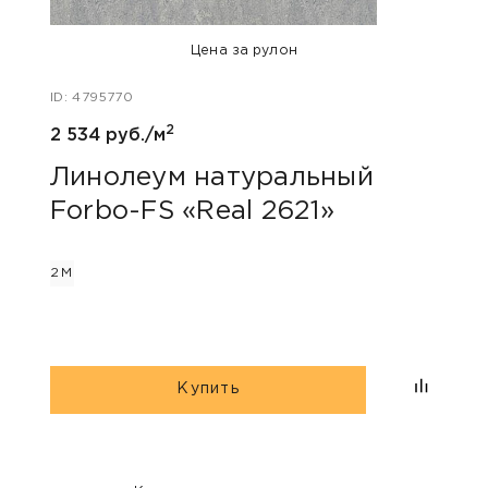
Цена за рулон
ID: 4795770
ID: 47
2
2 534 руб./м
2 534
Линолеум натуральный
Лин
Forbo-FS «Real 2621»
For
2М
2М
Купить