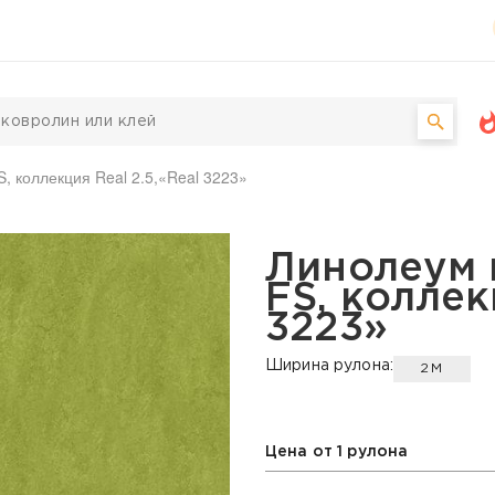
, коллекция Real 2.5,«Real 3223»
 Forbo-FS, коллекция Re
Линолеум 
FS, коллек
3223»
Ширина рулона:
2М
Цена от 1 рулона