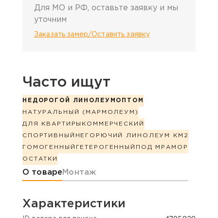
Для МО и РФ, оставьте заявку и мы
уточним
Заказать замер/Оставить заявку
Часто ищут
НЕДОРОГОЙ ЛИНОЛЕУМ
ОПТОМ
НАТУРАЛЬНЫЙ (МАРМОЛЕУМ)
ДЛЯ КВАРТИРЫ
КОММЕРЧЕСКИЙ
СПОРТИВНЫЙ
НЕГОРЮЧИЙ ЛИНОЛЕУМ КМ2
ГОМОГЕННЫЙ
ГЕТЕРОГЕННЫЙ
ПОД МРАМОР
ОСТАТКИ
Информация о товаре
О товаре
Монтаж
Характеристики