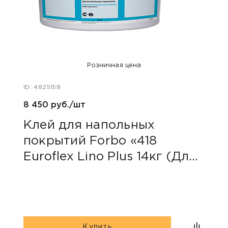
Розничная цена
ID: 4825158
ID: 47
8 450 руб./шт
400 
Клей для напольных
Акс
покрытий Forbo «418
уни
Euroflex Lino Plus 14кг (Для
натуральных покрытий)»
Купить