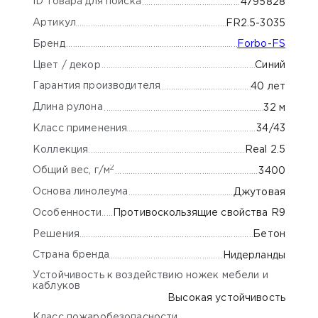
ID товара для поиска
4795828
Артикул
FR2.5-3035
Бренд
Forbo-FS
Цвет / декор
Синий
Гарантия производителя
40 лет
Длина рулона
32 м
Класс применения
34/43
Коллекция
Real 2.5
2
Общий вес, г/м
3400
Основа линолеума
Джутовая
Особенности
Противоскользящие свойства R9
Решения
Бетон
Страна бренда
Нидерланды
Устойчивость к воздействию ножек мебели и
каблуков
Высокая устойчивость
Класс пожаробезопасности