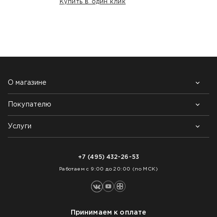
Купить в один клик
НАШИ КЛИЕНТЫ:
О магазине
Покупателю
Почему выбирают нас
Контакты
Блог
Услуги
Возврат товара
Как заказать
Доставка
Нарезка покрытий
Оплата
+7 (495) 432-26-53
Укладка покрытий
Работаем с 9:00 до 20:00 (по МСК)
Принимаем к оплате