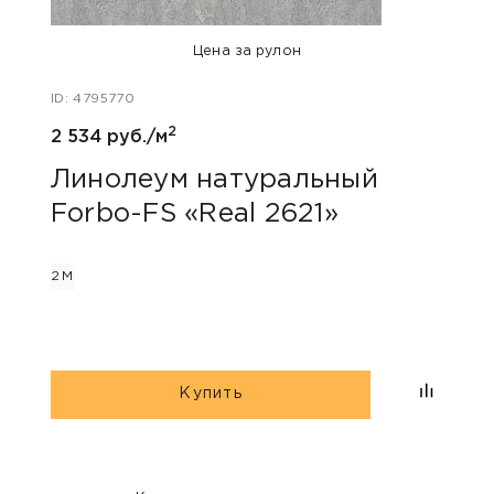
Цена за рулон
ID: 4795770
ID: 47
2
2 534 руб./м
2 534
Линолеум натуральный
Лин
Forbo-FS «Real 2621»
For
2М
2М
Купить