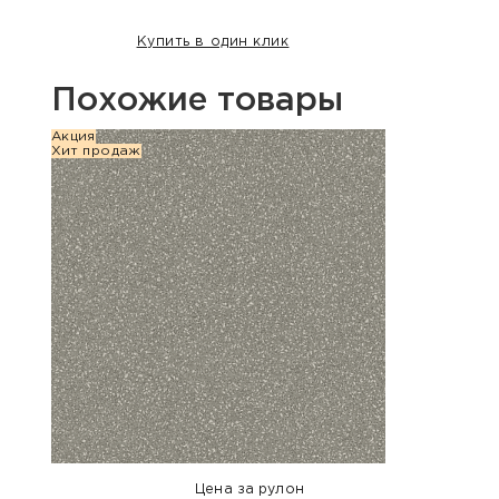
Купить в один клик
Похожие товары
Акция
Хит п
Хит продаж
Цена за рулон