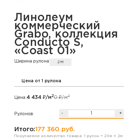
Линолеум
коммерческий
Grabo, коллекция
Conducto S,
«Coast 01»
Ширина рулона:
2М
Цена от 1 рулона
2
2
4 434
₽/м
0
₽/м
Цена:
-
+
Рулонов:
Итого:
177 360
руб.
Покупаемое количество товара:
1
рулон
=
20
м ×
2
м