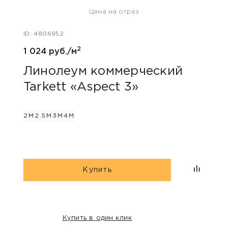
Цена на отрез
ID: 47
ID: 4806952
808 
2
1 024 руб./м
Лин
Tar
Линолеум коммерческий
Tarkett «Aspect 3»
2М
2.
2М
2.5М
3М
4М
Купить
Купить в один клик