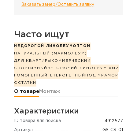
Заказать замер/Оставить заявку
Часто ищут
НЕДОРОГОЙ ЛИНОЛЕУМ
ОПТОМ
НАТУРАЛЬНЫЙ (МАРМОЛЕУМ)
ДЛЯ КВАРТИРЫ
КОММЕРЧЕСКИЙ
СПОРТИВНЫЙ
НЕГОРЮЧИЙ ЛИНОЛЕУМ КМ2
ГОМОГЕННЫЙ
ГЕТЕРОГЕННЫЙ
ПОД МРАМОР
ОСТАТКИ
Информация о товаре
О товаре
Монтаж
Характеристики
ID товара для поиска
4912577
Артикул
GS-CS-01