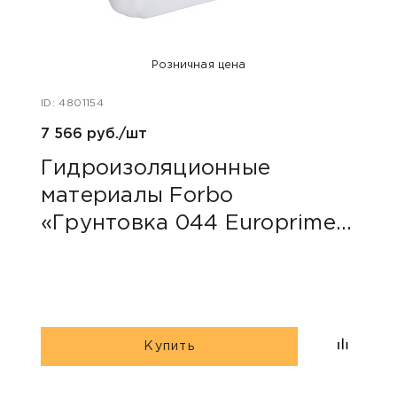
Розничная цена
ID: 4801154
ID: 48
7 566 руб./шт
40 ру
Гидроизоляционные
Пли
материалы Forbo
сер
«Грунтовка 044 Europrimer
Multi»
Купить