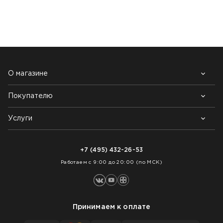
НАШИ КЛИЕНТЫ:
О магазине
Покупателю
Почему выбирают нас
Контакты
Блог
Услуги
Возврат товара
Как заказать
Доставка
Нарезка покрытий
Оплата
+7 (495) 432-26-53
Укладка покрытий
Работаем с 9:00 до 20:00 (по МСК)
Принимаем к оплате