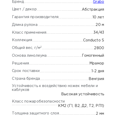
Бренд
Grabo
Цвет / декор
Абстракция
Гарантия производителя
10 лет
Длина рулона
20 м
Класс применения
34/43
Коллекция
Conducto S
2
Общий вес, г/м
2800
Основа линолеума
Гомогенный
Решения
Мрамор
Срок поставки
1-2 дня
Страна бренда
Венгрия
Устойчивость к воздействию ножек мебели и
каблуков
Высокая устойчивость
Класс пожаробезопасности
КМ2 (Г1, В2, Д2, Т2, РП1)
Толщина защитного слоя
2 мм