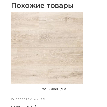
Похожие товары
Хит п
Розничная цена
ID: 5662892
Класс: 33
ID: 48
2