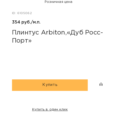
Розничная цена
ID: 6105062
ID: 48
354 руб./м.п.
800 р
Плинтус Arbiton,«Дуб Росс-
Акс
Порт»
пок
«Дю
гри
Купить
Купить в один клик