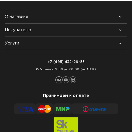
О магазине
Покупателю
Почему выбирают нас
Контакты
Блог
Услуги
Возврат товара
Как заказать
Доставка
Нарезка покрытий
Оплата
+7 (495) 432-26-53
Укладка покрытий
Работаем с 9:00 до 20:00 (по МСК)
Принимаем к оплате