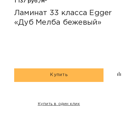
1 137 руб./м
1 047
Ламинат 33 класса Egger
Лам
«Дуб Мелба бежевый»
Kas
Купить
Купить в один клик
НАШИ КЛИЕНТЫ: