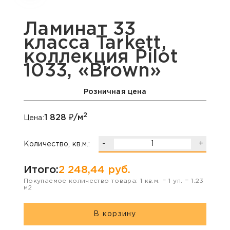
Ламинат 33
класса Tarkett,
коллекция Pilot
1033, «Brown»
Розничная цена
2
1 828
₽/м
Цена:
-
+
Количество, кв.м.:
Итого:
2 248,44
руб.
Покупаемое количество товара:
1
кв.м. =
1
уп. =
1.23
м2
В корзину