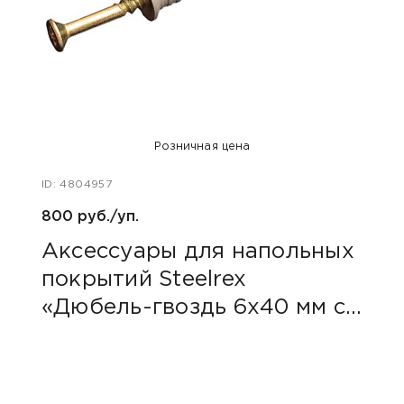
Розничная цена
ID: 4804957
ID: 48
800 руб./уп.
1 185
Аксессуары для напольных
Пли
покрытий Steelrex
Све
«Дюбель-гвоздь 6х40 мм с
грибовидным бортиком»