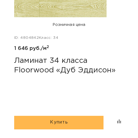
Розничная цена
ID: 4804842
Класс: 34
ID: 48
2
1 646 руб./м
1 786
Ламинат 34 класса
Лам
Floorwood «Дуб Эддисон»
Flo
Купить