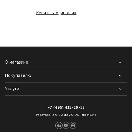
Купить в один клик
НАШИ КЛИЕНТЫ:
О магазине
Покупателю
Почему выбирают нас
Контакты
Блог
Услуги
Возврат товара
Как заказать
Доставка
Нарезка покрытий
Оплата
+7 (495) 432-26-53
Укладка покрытий
Работаем с 9:00 до 20:00 (по МСК)