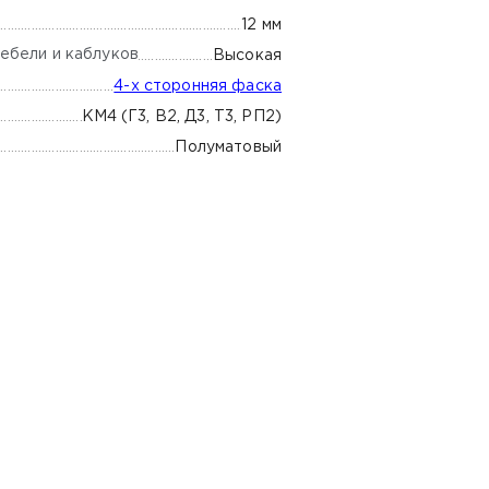
12 мм
ебели и каблуков
Высокая
4-х сторонняя фаска
КМ4 (Г3, В2, Д3, Т3, РП2)
Полуматовый