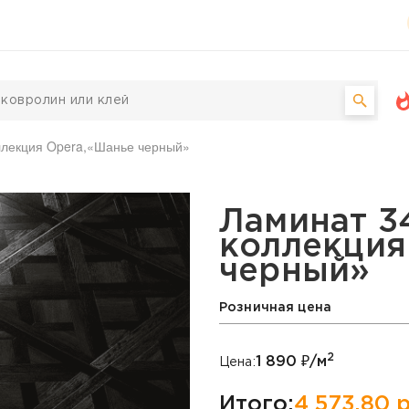
оллекция Opera,«Шанье черный»
oodstyle, коллекция Op
Ламинат 34
коллекция
черный»
Розничная цена
2
1 890
₽/м
Цена:
Итого:
4 573,80
р