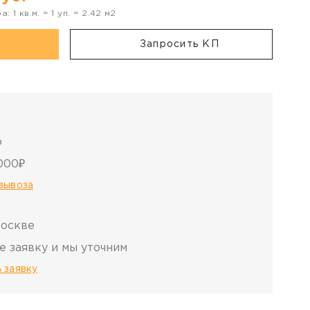
ра:
1
кв.м. =
1
уп. =
2.42
м2
Запросить КП
о
000₽
овывоза
Москве
е заявку и мы уточним
 заявку