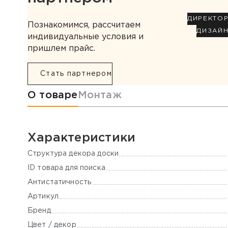
ДИРЕКТО
Познакомимся, рассчитаем
ДИЗАЙ
индивидуальные условия и
пришлем прайс.
Стать партнером
Информация о товаре
О товаре
Монтаж
Характеристики
Cтруктура декора доски
ID товара для поиска
Антистатичность
Артикул
Бренд
Цвет / декор