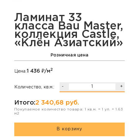
Ламинат 33
класса Bau Master,
коллекция Castle,
«Клён Азиатский»
Розничная цена
2
1 436
₽/м
Цена:
-
+
Количество, кв.м.:
Итого:
2 340,68
руб.
Покупаемое количество товара:
1
кв.м. =
1
уп. =
1.63
м2
В корзину