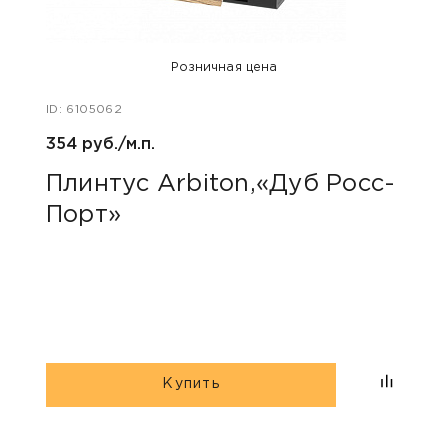
Розничная цена
ID: 6105062
ID: 48
354 руб./м.п.
800 р
Плинтус Arbiton,«Дуб Росс-
Акс
Порт»
пок
«Дю
гри
Купить