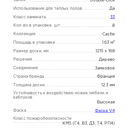
Замок
Double-click
Использование для теплых полов
Да
Класс ламината
33
Кол-во в упаковке, шт
8
Коллекция
Castle
2
Площадь в упаковке
1.63 м
Размер доски, мм
1215 x 168
Решения
Дерево
Соединение
Замковое
Страна бренда
Франция
Толщина доски
12.3 мм
Устойчивость к воздействию ножек мебели и
каблуков
Высокая
Фаска
Фаска V4
Класс пожаробезопасности
КМ5 (Г4, В3, Д3, Т4, РП4)