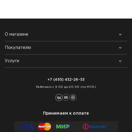
О магазине
Покупателю
Почему выбирают нас
Контакты
Блог
Услуги
Возврат товара
Как заказать
Доставка
Нарезка покрытий
Оплата
+7 (495) 432-26-53
Укладка покрытий
Работаем с 9:00 до 20:00 (по МСК)
Принимаем к оплате