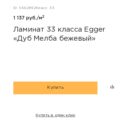
ID: 5662892
Класс: 33
ID: 48
2
1 137 руб./м
1 047
Ламинат 33 класса Egger
Лам
«Дуб Мелба бежевый»
Kas
Купить
Купить в один клик
НАШИ КЛИЕНТЫ: