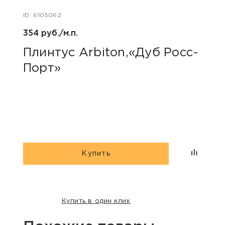
ID: 6105062
ID: 48
354 руб./м.п.
800 р
Плинтус Arbiton,«Дуб Росс-
Акс
Порт»
пок
«Дю
гри
Купить
Купить в один клик