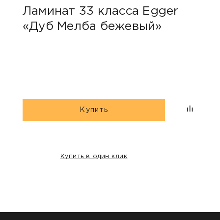
Ламинат 33 класса Egger
Лам
«Дуб Мелба бежевый»
Kas
Купить
Купить в один клик
НАШИ КЛИЕНТЫ: