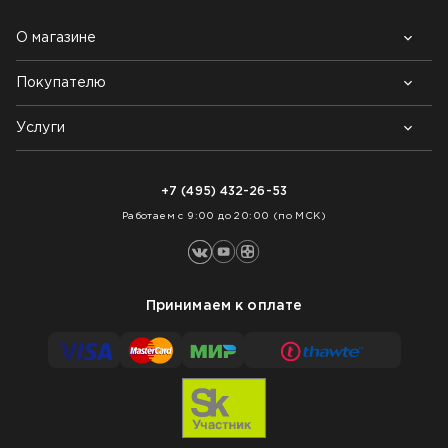
О магазине
Покупателю
Почему выбирают нас
Контакты
Блог
Услуги
Возврат товара
Как заказать
Доставка
Нарезка покрытий
Оплата
+7 (495) 432-26-53
Укладка покрытий
Работаем с 9:00 до 20:00 (по МСК)
Принимаем к оплате