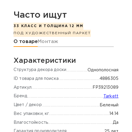
Часто ищут
33 КЛАСС И ТОЛЩИНА 12 ММ
ПОД ХУДОЖЕСТВЕННЫЙ ПАРКЕТ
Информация о товаре
О товаре
Монтаж
Характеристики
Cтруктура декора доски
Однополосная
ID товара для поиска
4886305
Артикул
FP39213089
Бренд
Tarkett
Цвет / декор
Беленый
Вес упаковки, кг
14.14
Влагостойкость
Да
Гарантия производителя
25 лет