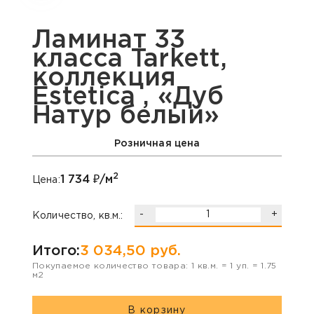
Ламинат 33
класса Tarkett,
коллекция
Estetica , «Дуб
Натур белый»
Розничная цена
2
1 734
₽/м
Цена:
-
+
Количество, кв.м.:
Итого:
3 034,50
руб.
Покупаемое количество товара:
1
кв.м. =
1
уп. =
1.75
м2
В корзину