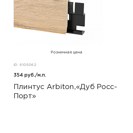
Розничная цена
ID: 6105062
ID: 48
354 руб./м.п.
800 р
Плинтус Arbiton,«Дуб Росс-
Акс
Порт»
пок
«Дю
гри