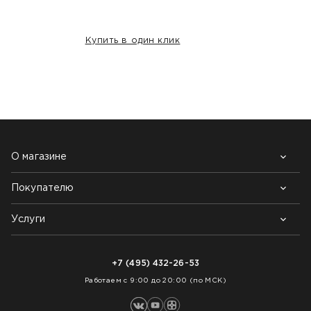
Купить в один клик
НАШИ КЛИЕНТЫ:
О магазине
Покупателю
Почему выбирают нас
Контакты
Блог
Услуги
Возврат товара
Как заказать
Доставка
Нарезка покрытий
Оплата
+7 (495) 432-26-53
Укладка покрытий
Работаем с 9:00 до 20:00 (по МСК)