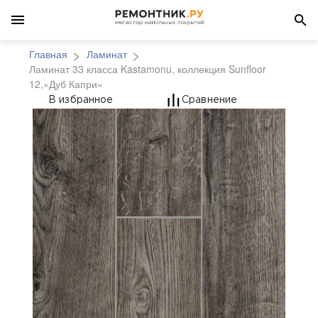
Главная
Ламинат
Ламинат 33 класса Kastamonu, коллекция Sunfloor
12,«Дуб Капри»
Ламинат 33 класса Kas
В избранное
Сравнение