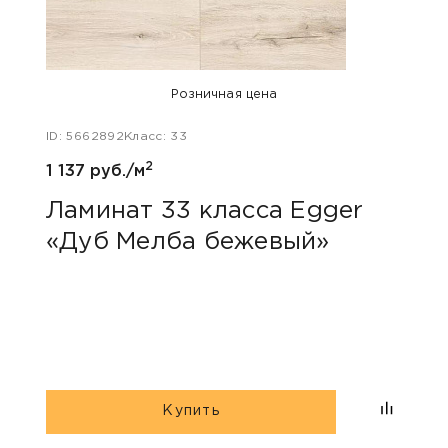
Розничная цена
ID: 5662892
Класс: 33
ID: 48
2
1 137 руб./м
1 047
Ламинат 33 класса Egger
Лам
«Дуб Мелба бежевый»
Kas
Купить