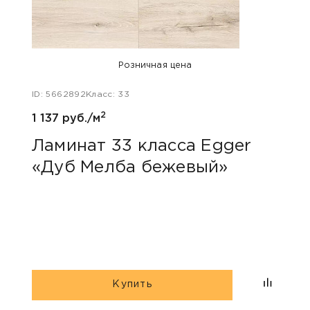
Розничная цена
ID: 5662892
Класс: 33
ID: 48
2
1 137 руб./м
1 047
Ламинат 33 класса Egger
Лам
«Дуб Мелба бежевый»
Kas
Купить