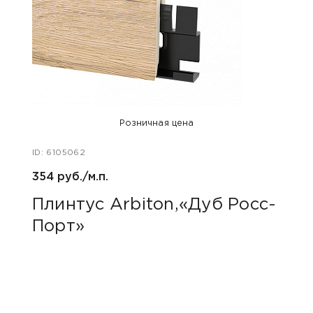
Розничная цена
ID: 6105062
ID: 48
354 руб./м.п.
800 р
Плинтус Arbiton,«Дуб Росс-
Акс
Порт»
пок
«Дю
гри