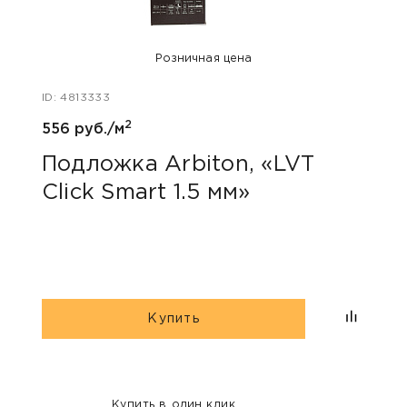
Розничная цена
ID: 4813333
ID: 48
2
556 руб./м
146 р
Подложка Arbiton, «LVT
Под
Click Smart 1.5 мм»
мм
Купить
Купить в один клик