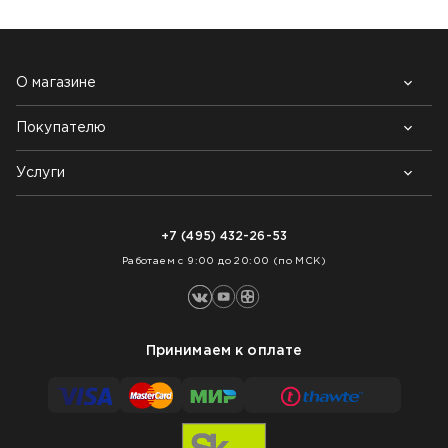
О магазине
Покупателю
Почему выбирают нас
Контакты
Блог
Услуги
Возврат товара
Как заказать
Доставка
Нарезка покрытий
Оплата
+7 (495) 432-26-53
Укладка покрытий
Работаем с 9:00 до 20:00 (по МСК)
Принимаем к оплате