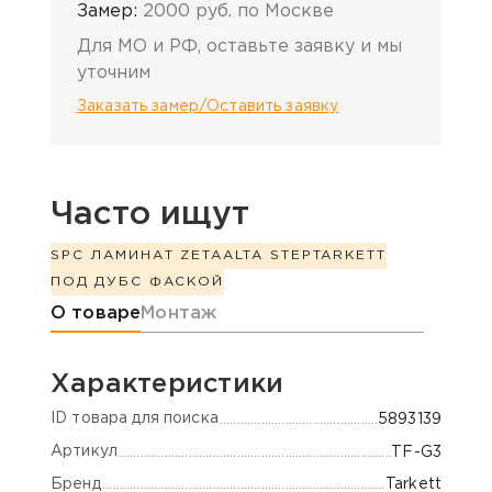
Замер:
2000 руб. по Москве
Для МО и РФ, оставьте заявку и мы
уточним
Заказать замер/Оставить заявку
Часто ищут
SPC ЛАМИНАТ ZETA
ALTA STEP
TARKETT
ПОД ДУБ
С ФАСКОЙ
Информация о товаре
О товаре
Монтаж
Характеристики
ID товара для поиска
5893139
Артикул
TF-G3
Бренд
Tarkett