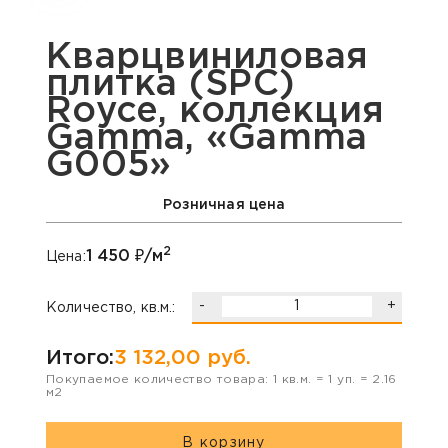
Кварцвиниловая
плитка (SPC)
Royce, коллекция
Gamma, «Gamma
G005»
Розничная цена
2
1 450
₽/м
Цена:
-
+
Количество, кв.м.:
Итого:
3 132,00
руб.
Покупаемое количество товара:
1
кв.м. =
1
уп. =
2.16
м2
В корзину