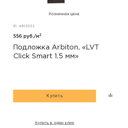
Розничная цена
ID: 4813333
ID: 48
2
556 руб./м
146 р
Подложка Arbiton, «LVT
Под
Click Smart 1.5 мм»
мм
Купить
Купить в один клик