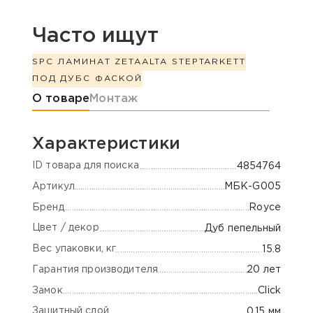
Часто ищут
SPC ЛАМИНАТ ZETA
ALTA STEP
TARKETT
ПОД ДУБ
С ФАСКОЙ
Информация о товаре
О товаре
Монтаж
Характеристики
ID товара для поиска
4854764
Артикул
МБК-G005
Бренд
Royce
Цвет / декор
Дуб пепельный
Вес упаковки, кг
15.8
Гарантия производителя
20 лет
Замок
Click
Защитный слой
0.15 мм