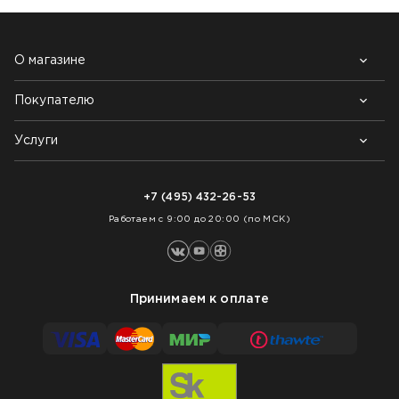
О магазине
Покупателю
Почему выбирают нас
Контакты
Блог
Услуги
Возврат товара
Как заказать
Доставка
Нарезка покрытий
Оплата
+7 (495) 432-26-53
Укладка покрытий
Работаем с 9:00 до 20:00 (по МСК)
Принимаем к оплате