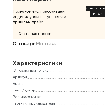
ДИРЕКТО
Познакомимся, рассчитаем
ДИЗАЙ
индивидуальные условия и
пришлем прайс.
Стать партнером
Информация о товаре
О товаре
Монтаж
Характеристики
ID товара для поиска
Артикул
Бренд
Цвет / декор
Вес упаковки, кг
Гарантия производителя