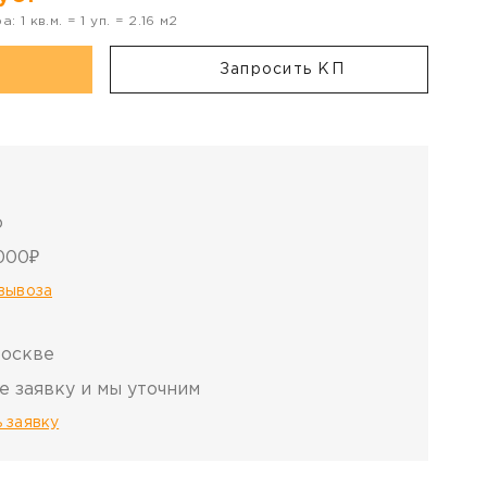
ра:
1
кв.м. =
1
уп. =
2.16
м2
Запросить КП
о
000₽
овывоза
Москве
е заявку и мы уточним
 заявку