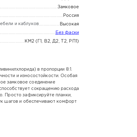
Замковое
Россия
ебели и каблуков
Высокая
Без фаски
КМ2 (Г1, В2, Д2, Т2, РП1)
ивинилхлорида) в пропорции 8:1.
чности и износостойкости. Особая
ное замковое соединение
 способствует сокращению расхода
о. Просто зафиксируйте планки,
вук шагов и обеспечивают комфорт