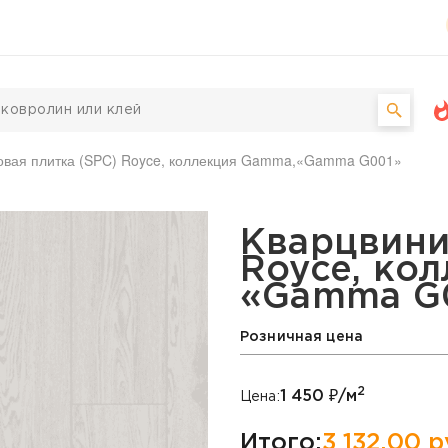
овая плитка (SPC) Royce, коллекция Gamma,«Gamma G001»
ка (SPC) Royce, колле
Кварцвини
Royce, ко
«Gamma G
Розничная цена
2
1 450
₽/м
Цена:
Итого:
3 132,00
р