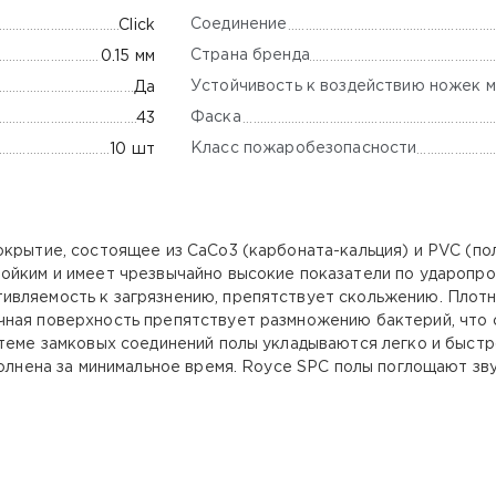
Соединение
Click
Страна бренда
0.15 мм
Устойчивость к воздействию ножек м
Да
Фаска
43
Класс пожаробезопасности
10 шт
рытие, состоящее из CaCo3 (карбоната-кальция) и PVC (пол
ойким и имеет чрезвычайно высокие показатели по ударопро
ивляемость к загрязнению, препятствует скольжению. Плот
чная поверхность препятствует размножению бактерий, что
стеме замковых соединений полы укладываются легко и быстр
ыполнена за минимальное время. Royce SPC полы поглощают з