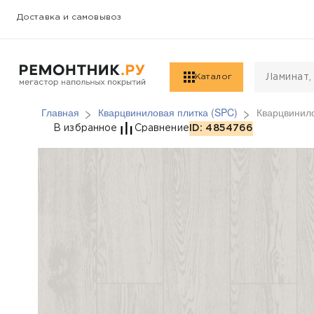
Доставка и самовывоз
Каталог
Главная
Кварцвиниловая плитка (SPC)
Кварцвинил
Кварцвиниловая плит
В избранное
Сравнение
ID: 4854766