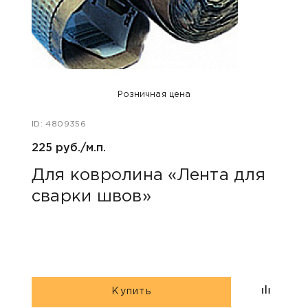
Розничная цена
ID: 4809356
ID: 47
225 руб./м.п.
400 
Для ковролина «Лента для
Акс
сварки швов»
уни
Купить