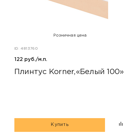
Розничная цена
ID: 4813760
ID: 47
122 руб./м.п.
100 р
Плинтус Korner,«Белый 100»
Для
«Пр
Купить