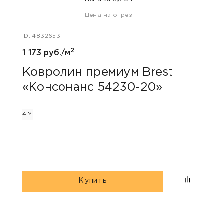
Цена на отрез
ID: 4832653
ID: 48
2
1 173 руб./м
1 173
Ковролин премиум Brest
Ков
«Консонанс 54230-20»
«Ко
4М
4М
Купить