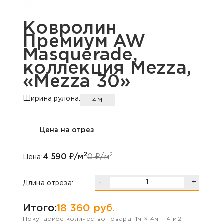
Ковролин
Премиум AW
Masquerade,
коллекция Mezza,
«Mezza 30»
Ширина рулона:
4М
Цена на отрез
2
2
4 590
₽/м
0
₽/м
Цена:
-
+
Длина отреза:
Итого:
18 360
руб.
Покупаемое количество товара:
1
м ×
4
м =
4
м2