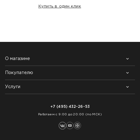
Купить в один клик
НАШИ КЛИЕНТЫ:
О магазине
Покупателю
Почему выбирают нас
Контакты
Блог
Услуги
Возврат товара
Как заказать
Доставка
Нарезка покрытий
Оплата
+7 (495) 432-26-53
Укладка покрытий
Работаем с 9:00 до 20:00 (по МСК)