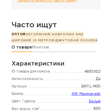
Заказать замер/Оставить заявку
Часто ищут
ОПТОМ
НЕГОРЮЧИЙ КОВРОЛИН КМ2
ШИРОКИЙ (5 МЕТРОВ)
ДЖУТОВАЯ ОСНОВА
Информация о товаре
О товаре
Монтаж
Характеристики
ID товара для поиска
4835502
Антистатичность
Да
Артикул
BRTL-М30
Бренд
AW Masquerade
Цвет / декор
Белый
м²
850
Вес ворса, г/