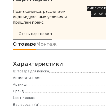
ДИРЕКТО
Познакомимся, рассчитаем
ДИЗАЙ
индивидуальные условия и
пришлем прайс.
Стать партнером
Информация о товаре
О товаре
Монтаж
Характеристики
ID товара для поиска
Антистатичность
Артикул
Бренд
Цвет / декор
м²
Вес ворса, г/