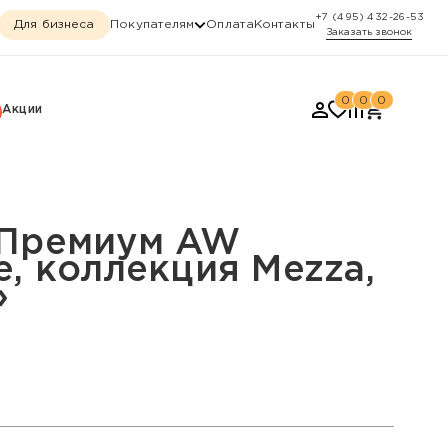
+7 (495) 432-26-53
Для бизнеса
Покупателям
Оплата
Контакты
Заказать звонок
0
0
0
Акции
я Mezza, «Mezza 34»
 Премиум AW
e, коллекция Mezza,
»