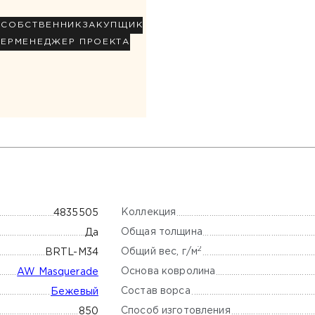
Р
СОБСТВЕННИК
ЗАКУПЩИК
НЕР
МЕНЕДЖЕР ПРОЕКТА
Коллекция
4835505
Общая толщина
Да
2
Общий вес, г/м
BRTL-М34
Основа ковролина
AW Masquerade
Состав ворса
Бежевый
Способ изготовления
850