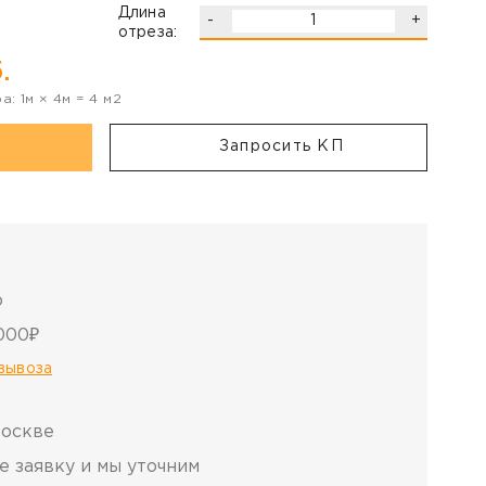
Длина
-
+
отреза:
.
ра:
1
м ×
4
м =
4
м2
Запросить КП
о
000₽
овывоза
Москве
е заявку и мы уточним