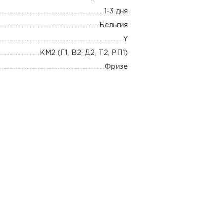
1-3 дня
Бельгия
Y
КМ2 (Г1, В2, Д2, Т2, РП1)
Фризе