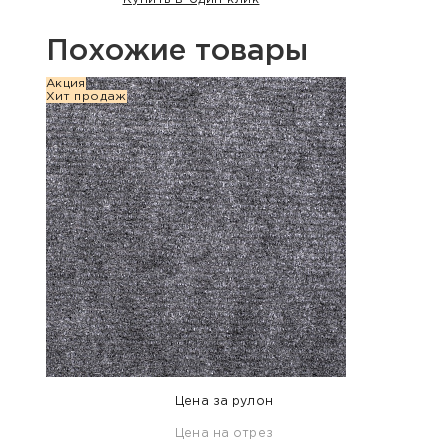
Похожие товары
Акция
Акция
Хит продаж
Хит п
Цена за рулон
Цена на отрез