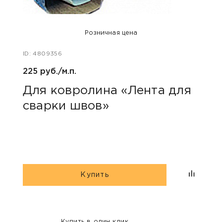
Розничная цена
ID: 4809356
ID: 47
225 руб./м.п.
400 
Для ковролина «Лента для
Акс
сварки швов»
уни
Купить
Купить в один клик