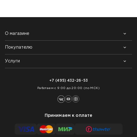
О магазине
Покупателю
Почему выбирают нас
Контакты
Блог
Услуги
Возврат товара
Как заказать
Доставка
Нарезка покрытий
Оплата
+7 (495) 432-26-53
Укладка покрытий
Работаем с 9:00 до 20:00 (по МСК)
Принимаем к оплате