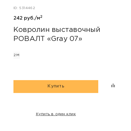
ID: 5314462
ID: 53
2
242 руб./м
275 р
Ковролин выставочный
Ков
РОВАЛТ «Gray 07»
РОВ
2М
2М
Купить
Купить в один клик
НАШИ КЛИЕНТЫ: