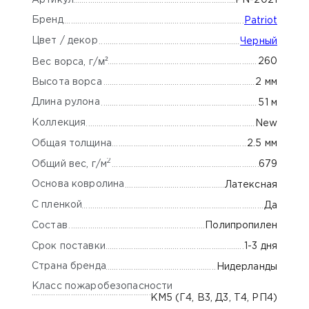
PN-2021
Бренд
Patriot
Цвет / декор
Черный
м²
260
Вес ворса, г/
Высота ворса
2 мм
Длина рулона
51 м
Коллекция
New
Общая толщина
2.5 мм
2
Общий вес, г/м
679
Основа ковролина
Латексная
С пленкой
Да
Состав
Полипропилен
Срок поставки
1-3 дня
Страна бренда
Нидерланды
Класс пожаробезопасности
КМ5 (Г4, В3, Д3, Т4, РП4)