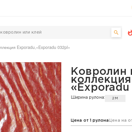
ллекция Exporadu,«Exporadu 032pl»
й Domo, коллекция Expo
Ковролин 
коллекция
«Exporadu
Ширина рулона:
2М
Цена от 1 рулона
Цена на о