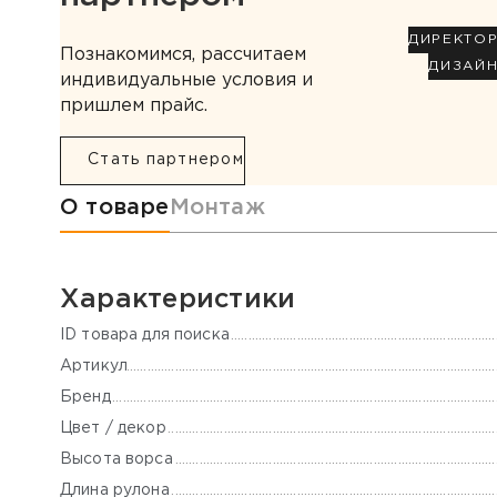
ДИРЕКТО
Познакомимся, рассчитаем
ДИЗАЙ
индивидуальные условия и
пришлем прайс.
Стать партнером
Информация о товаре
О товаре
Монтаж
Характеристики
ID товара для поиска
Артикул
Бренд
Цвет / декор
Высота ворса
Длина рулона