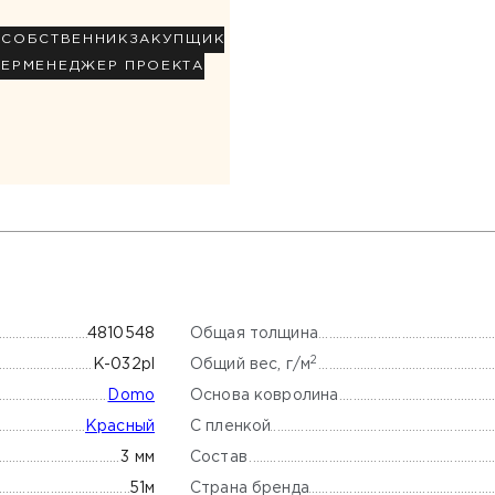
Р
СОБСТВЕННИК
ЗАКУПЩИК
НЕР
МЕНЕДЖЕР ПРОЕКТА
Общая толщина
4810548
2
Общий вес, г/м
K-032pl
Основа ковролина
Domo
С пленкой
Красный
Состав
3 мм
Страна бренда
51м