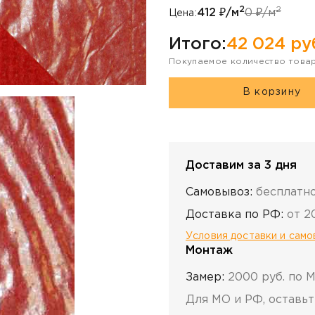
2
2
412
₽/м
0
₽/м
Цена:
Итого:
42 024
ру
Покупаемое количество това
В корзину
Доставим за 3 дня
Самовывоз:
бесплатн
Доставка по РФ:
от 2
Условия доставки и сам
Монтаж
Замер:
2000 руб. по 
Для МО и РФ, оставьт