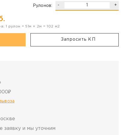
-
+
Рулонов:
б.
ра:
1
рулон
=
51
м ×
2
м =
102
м2
Запросить КП
о
000₽
овывоза
Москве
е заявку и мы уточним