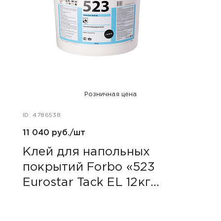
Розничная цена
ID: 4786538
ID: 47
11 040 руб./шт
14 73
Клей для напольных
Кле
покрытий Forbo «523
пок
Eurostar Tack EL 12кг
Tac
(Токопроводящий)»
(Ун