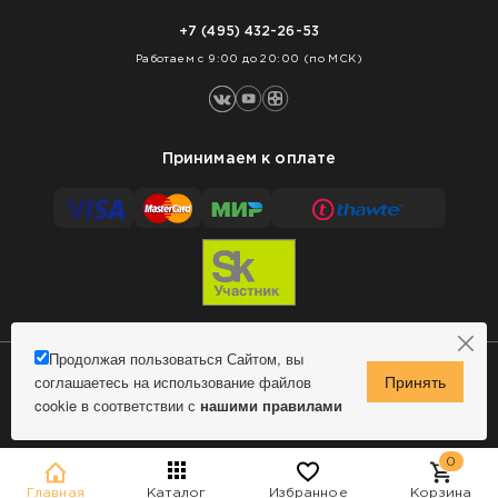
Доставка
Нарезка покрытий
Оплата
+7 (495) 432-26-53
Укладка покрытий
Работаем с 9:00 до 20:00 (по МСК)
Принимаем к оплате
Продолжая пользоваться Сайтом, вы
соглашаетесь на использование файлов
Сделано в MindMachine
© 2009 - 2026 Remontnick.ru.
cookie в соответствии с
нашими правилами
Политика конфиденциальности
0
Главная
Каталог
Избранное
Корзина