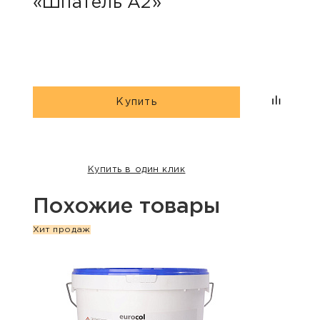
«Шпатель А2»
Купить
Купить в один клик
Похожие товары
Хит продаж
Хит п