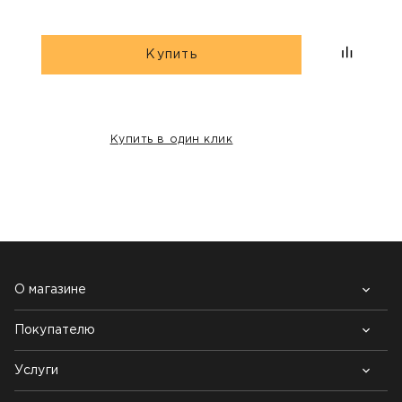
Купить
Купить в один клик
НАШИ КЛИЕНТЫ:
О магазине
Покупателю
Почему выбирают нас
Контакты
Блог
Услуги
Возврат товара
Как заказать