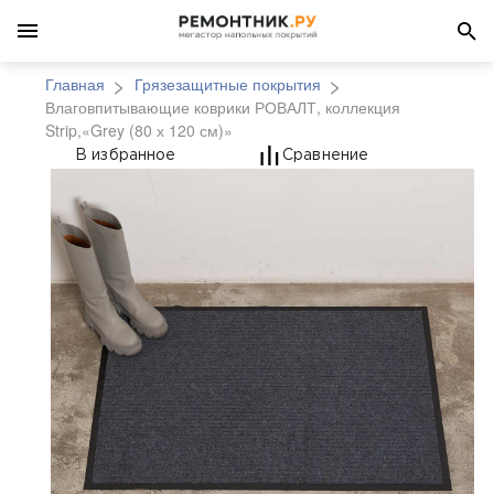
Главная
Грязезащитные покрытия
Влаговпитывающие коврики РОВАЛТ, коллекция
Strip,«Grey (80 х 120 см)»
Влаговпитывающие ков
В избранное
Сравнение