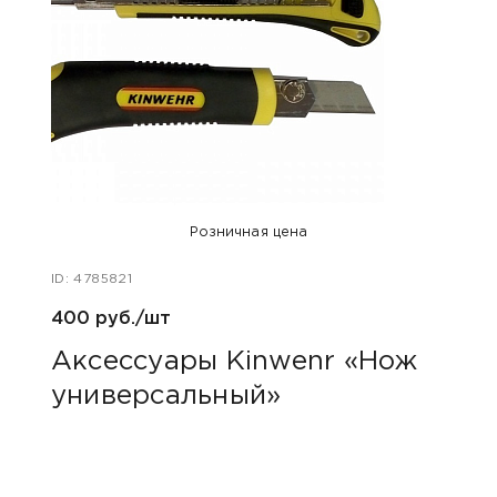
Розничная цена
ID: 4785821
ID: 47
400 руб./шт
470 
Аксессуары Kinwenr «Нож
Акс
универсальный»
2-х