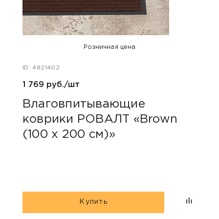
Розничная цена
ID: 4821402
ID: 48
1 769 руб./шт
1 190
Влаговпитывающие
Вл
коврики РОВАЛТ «Brown
ков
(100 х 200 см)»
х 1
Купить