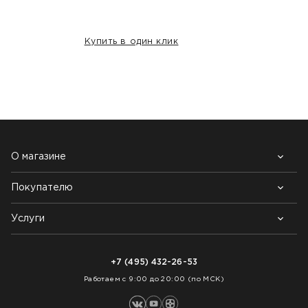
Купить в один клик
НАШИ КЛИЕНТЫ:
О магазине
Покупателю
Почему выбирают нас
Контакты
Блог
Услуги
Возврат товара
Как заказать
Доставка
Нарезка покрытий
Оплата
+7 (495) 432-26-53
Укладка покрытий
Работаем с 9:00 до 20:00 (по МСК)